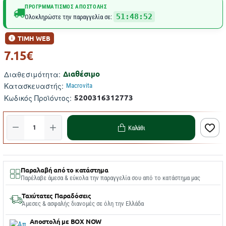
ΠΡΟΓΡΜΜΑΤΙΣΜΌΣ ΑΠΟΣΤΟΛΉΣ
51:48:52
Ολοκληρώστε την παραγγελία σε:
ΤΙΜΗ WEB
7.15€
Διαθέσιμο
Διαθεσιμότητα:
Κατασκευαστής:
Macrovita
5200316312773
Κωδικός Προϊόντος:
Καλάθι
Παραλαβή από το κατάστημα
Παρέλαβε άμεσα & εύκολα την παραγγελία σου από το κατάστημα μας
Ταχύτατες Παραδόσεις
Άμεσες & ασφαλής διανομές σε όλη την Ελλάδα
Αποστολή με BOX NOW