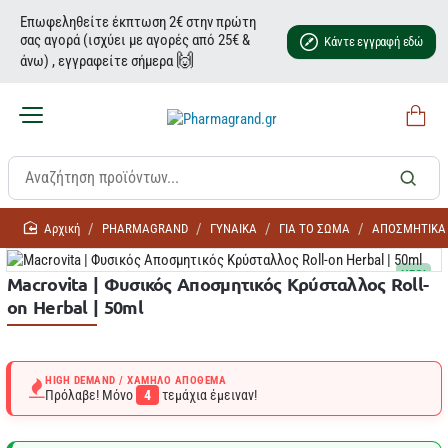
Επωφεληθείτε έκπτωση 2€ στην πρώτη
σας αγορά (ισχύει με αγορές από 25€ &
Κάντε εγγραφή εδώ
🙌
άνω) , εγγραφείτε σήμερα
home
PHARMAGRAND
ΓΥΝΑΙΚΑ
ΓΙΑ ΤΟ ΣΩΜΑ
ΑΠΟΣΜΗΤΙΚΑ 
NEO!
Macrovita | Φυσικός Αποσμητικός Κρύσταλλος Roll-
on Herbal | 50ml
HIGH DEMAND / ΧΑΜΗΛΌ ΑΠΌΘΕΜΑ
Πρόλαβε! Μόνο
4
τεμάχια έμειναν!