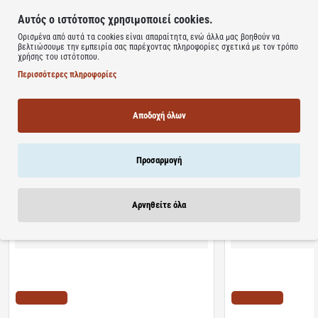
CHLOROHYDRATE | ΧΩΡΙΣ PARABENS
Αυτός ο ιστότοπος χρησιμοποιεί cookies.
91% ΣΥΣΤΑΤΙΚΑ ΦΥΣΙΚΗΣ ΠΡΟΕΛΕΥΣΗΣ
Ορισμένα από αυτά τα cookies είναι απαραίτητα, ενώ άλλα μας βοηθούν να
βελτιώσουμε την εμπειρία σας παρέχοντας πληροφορίες σχετικά με τον τρόπο
χρήσης του ιστότοπου.
Learn more
Περισσότερες πληροφορίες
Αποδοχή όλων
Προσαρμογή
Σχετικά Προϊόντα
Bestsellers
Είδατε Πρόσφατα
Προσφορ
Αρνηθείτε όλα
Διαθέσιμο
Διαθέσιμο
Algoral Protect | Συμπλήρωμα Διατροφής για την
Lanes | NightAde Συμ
Προστασία των Βλεννογόνων του Στομάχου &
Μελατονίνη Για Άμεσο 
Οισογάγου | 20φακελίσκοι
διαλυόμενα δισκία
ΤΙΜΗ WEB
ΤΙΜΗ WEB
10.22€
11.10€
12.78€
18.20€