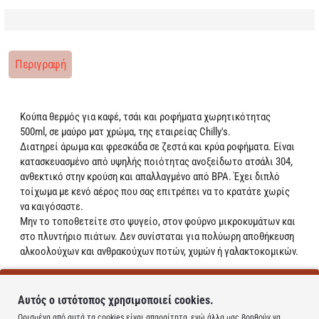
Περιγραφή
Κούπα θερμός για καφέ, τσάι και ροφήματα χωρητικότητας
500ml, σε μαύρο ματ χρώμα, της εταιρείας Chilly's.
Διατηρεί άρωμα και φρεσκάδα σε ζεστά και κρύα ροφήματα. Είναι
κατασκευασμένο από υψηλής ποιότητας ανοξείδωτο ατσάλι 304,
ανθεκτικό στην κρούση και απαλλαγμένο από BPA. Έχει διπλό
τοίχωμα με κενό αέρος που σας επιτρέπει να το κρατάτε χωρίς
να καιγόσαστε.
Μην το τοποθετείτε στο ψυγείο, στον φούρνο μικροκυμάτων και
στο πλυντήριο πιάτων. Δεν συνίσταται για πολύωρη αποθήκευση
αλκοολούχων και ανθρακούχων ποτών, χυμών ή γαλακτοκομικών.
Το καπάκι δεν δέχεται καλαμάκι.**
Αυτός ο ιστότοπος χρησιμοποιεί cookies.
Learn more
Ορισμένα από αυτά τα cookies είναι απαραίτητα, ενώ άλλα μας βοηθούν να