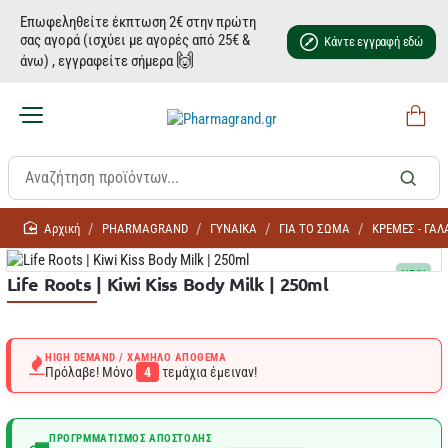
Επωφεληθείτε έκπτωση 2€ στην πρώτη
σας αγορά (ισχύει με αγορές από 25€ &
Κάντε εγγραφή εδώ
🙌
άνω) , εγγραφείτε σήμερα
home
PHARMAGRAND
ΓΥΝΑΙΚΑ
ΓΙΑ ΤΟ ΣΩΜΑ
ΚΡΕΜΕΣ - ΓΑ
NEO!
Life Roots | Kiwi Kiss Body Milk | 250ml
HIGH DEMAND / ΧΑΜΗΛΌ ΑΠΌΘΕΜΑ
Πρόλαβε! Μόνο
4
τεμάχια έμειναν!
ΠΡΟΓΡΜΜΑΤΙΣΜΌΣ ΑΠΟΣΤΟΛΉΣ