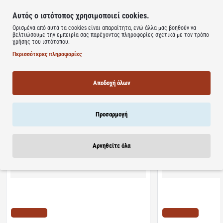
άρωμα
Αυτός ο ιστότοπος χρησιμοποιεί cookies.
Ανάλαφρη υφή που απορροφάται άμεσα
Κατάλληλο για καθημερινή ενυδάτωση
Ορισμένα από αυτά τα cookies είναι απαραίτητα, ενώ άλλα μας βοηθούν να
βελτιώσουμε την εμπειρία σας παρέχοντας πληροφορίες σχετικά με τον τρόπο
χρήσης του ιστότοπου.
Learn more
Περισσότερες πληροφορίες
Αποδοχή όλων
Προσαρμογή
Σχετικά Προϊόντα
Bestsellers
Είδατε Πρόσφατα
Προσφορ
Αρνηθείτε όλα
Διαθέσιμο
Διαθέσιμο
Algoral Protect | Συμπλήρωμα Διατροφής για την
Lanes | NightAde Συμ
Προστασία των Βλεννογόνων του Στομάχου &
Μελατονίνη Για Άμεσο 
Οισογάγου | 20φακελίσκοι
διαλυόμενα δισκία
ΤΙΜΗ WEB
ΤΙΜΗ WEB