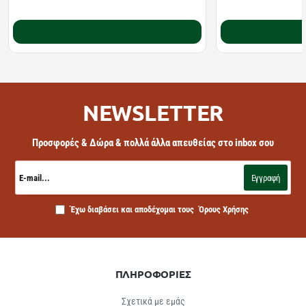
10.22€
11.10€
12.78€
18.20€
Καλάθι
NEWSLETTER
Προσφορές & Δώρα & πολλά άλλα απευθείας στο inbox σου
E-
mail...
Εγγραφή
Έχω διαβάσει και αποδέχομαι τους
Όρους Χρήσης
ΠΛΗΡΟΦΟΡΙΕΣ
Σχετικά με εμάς