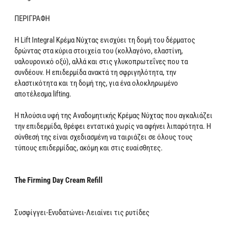
ΠΕΡΙΓΡΑΦΗ
Η Lift Integral Κρέμα Νύχτας ενισχύει τη δομή του δέρματος
δρώντας στα κύρια στοιχεία του (κολλαγόνο, ελαστίνη,
υαλουρονικό οξύ), αλλά και στις γλυκοπρωτεΐνες που τα
συνδέουν. Η επιδερμίδα ανακτά τη σφριγηλότητα, την
ελαστικότητα και τη δομή της, για ένα ολοκληρωμένο
αποτέλεσμα lifting.
Η πλούσια υφή της Αναδομητικής Κρέμας Νύχτας που αγκαλιάζει
την επιδερμίδα, θρέφει εντατικά χωρίς να αφήνει λιπαρότητα. Η
σύνθεσή της είναι σχεδιασμένη να ταιριάζει σε όλους τους
τύπους επιδερμίδας, ακόμη και στις ευαίσθητες.
The Firming Day Cream Refill
Συσφίγγει-Ενυδατώνει-Λειαίνει τις ρυτίδες