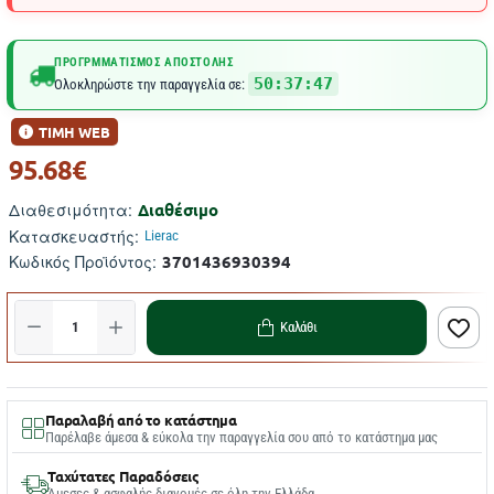
ΠΡΟΓΡΜΜΑΤΙΣΜΌΣ ΑΠΟΣΤΟΛΉΣ
50:37:47
Ολοκληρώστε την παραγγελία σε:
ΤΙΜΗ WEB
95.68€
Διαθέσιμο
Διαθεσιμότητα:
Κατασκευαστής:
Lierac
3701436930394
Κωδικός Προϊόντος:
Καλάθι
Παραλαβή από το κατάστημα
Παρέλαβε άμεσα & εύκολα την παραγγελία σου από το κατάστημα μας
Ταχύτατες Παραδόσεις
Άμεσες & ασφαλής διανομές σε όλη την Ελλάδα