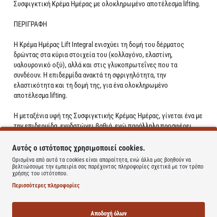
Συσφιγκτική Κρέμα Ημέρας με ολοκληρωμένο αποτέλεσμα lifting.
ΠΕΡΙΓΡΑΦΗ
Η Κρέμα Ημέρας Lift Integral ενισχύει τη δομή του δέρματος
δρώντας στα κύρια στοιχεία του (κολλαγόνο, ελαστίνη,
υαλουρονικό οξύ), αλλά και στις γλυκοπρωτεΐνες που τα
συνδέουν. Η επιδερμίδα ανακτά τη σφριγηλότητα, την
ελαστικότητα και τη δομή της, για ένα ολοκληρωμένο
αποτέλεσμα lifting.
Η μεταξένια υφή της Συσφιγκτικής Κρέμας Ημέρας, γίνεται ένα με
την επιδερμίδα, ενυδατώνει βαθιά, ενώ παράλληλα προσφέρει
άνεση και φρεσκάδα στην επιδερμίδα.
Αυτός ο ιστότοπος χρησιμοποιεί cookies.
Η σύνθεσή της είναι σχεδιασμένη να ταιριάζει σε όλους τους
Ορισμένα από αυτά τα cookies είναι απαραίτητα, ενώ άλλα μας βοηθούν να
τύπους επιδερμίδας, ακόμη και στις ευαίσθητες*.
βελτιώσουμε την εμπειρία σας παρέχοντας πληροφορίες σχετικά με τον τρόπο
χρήσης του ιστότοπου.
Περισσότερες πληροφορίες
The Neck & Decollete Cream
Αποδοχή όλων