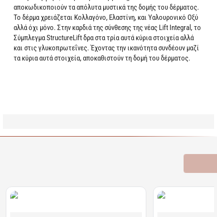
αποκωδικοποιούν τα απόλυτα μυστικά της δομής του δέρματος.
Το δέρμα χρειάζεται Κολλαγόνο, Ελαστίνη, και Υαλουρονικό Οξύ
αλλά όχι μόνο. Στην καρδιά της σύνθεσης της νέας Lift Integral, το
Σύμπλεγμα StructureLift δρα στα τρία αυτά κύρια στοιχεία αλλά
και στις γλυκοπρωτεΐνες. Έχοντας την ικανότητα συνδέουν μαζί
τα κύρια αυτά στοιχεία, αποκαθιστούν τη δομή του δέρματος.
Learn more
Σχετικά Προϊόντα
Bestsellers
Είδατε Πρόσφατα
Προσφορ
Διαθέσιμο
Διαθέσιμο