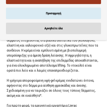
Σύσφιξη – Εξομάλυνση – Ανόρθωση
Στοχευμένη φροντίδα σύσφιξης με άμεσο αποτέλεσμα λείανσης.
Προσαρμογή
97% συστατικά φυσικής προέλευσης. Για όλους τους τύπους
επιδερμίδας, ακόμη και για ευαίσθητες επιδερμίδες.
Αρνηθείτε όλα
Η Κρέμα Lift Integral Για Λαιμό & Ντεκολτέ ενισχύει τη δομή του
δέρματος στοχεύοντας στα βασικά συστατικά του (κολλαγόνο,
ελαστίνη και υαλουρονικό οξύ) και στις γλυκοπρωτεΐνες που τα
συνδέουν. Η κρέμα είναι εμπλουτισμένη με βιοπολυμερή
υπερσύσφιξης για άμεση δράση λείανσης. Η σφριγηλότητα, η
ελαστικότητα και η αναπήδηση της επιδερμίδας αποκαθίστανται,
για ένα ολοκληρωμένο αποτέλεσμα lifting. Το ντεκολτέ είναι
ορατά πιο λείο και ο λαιμός επαναπροσδιορίζεται.
Η γρήγορα αποροφούμενη υφή-gel κρέμας ενυδατώνει έντονα,
αφήνοντας στο δέρμα μια αίσθηση φρεσκάδας και άνεσης.
Σχεδιασμένη για να ταιριάζει σε όλους τους τύπους δέρματος,
ακόμη και σε ευαίσθητα*.
Για πρώτη φορά, τα ερευνητικά εργαστήρια Lierac