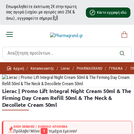
Επωφεληθείτε έκπτωση 2€ στην πρώτη
σας αγορά (ισχύει με αγορές από 25€ &
Κάντε εγγραφή εδώ
🙌
άνω) , εγγραφείτε σήμερα
home
Κατασκευαστής
Lierac
PHARMAGRAND
ΓΥΝΑΙΚΑ
Π
Lierac | Promo Lift Integral Night Cream 50ml & The
Firming Day Cream Refill 50ml & The Neck &
Decollete Cream 50ml
HIGH DEMAND / ΧΑΜΗΛΌ ΑΠΌΘΕΜΑ
Πρόλαβε! Μόνο
1
τεμάχια έμειναν!