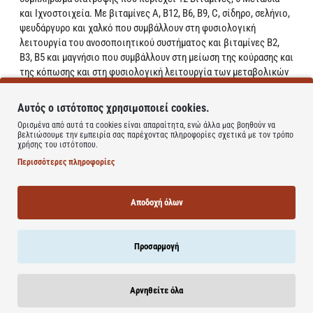
και Ιχνοστοιχεία. Με βιταμίνες Α, Β12, Β6, Β9, C, σίδηρο, σελήνιο,
ψευδάργυρο και χαλκό που συμβάλλουν στη φυσιολογική
λειτουργία του ανοσοποιητικού συστήματος και βιταμίνες Β2,
Β3, Β5 και μαγνήσιο που συμβάλλουν στη μείωση της κούρασης και
της κόπωσης και στη φυσιολογική λειτουργία των μεταβολικών
διεργασιών που αποσκοπούν στην παραγωγή της ενέργειας.
Επίσης, περιέχει ασβέστιο που συμβάλλει στη διατήρηση της
Αυτός ο ιστότοπος χρησιμοποιεί cookies.
φυσιολογικής κατάστασης των οστών, των δοντιών και στη
Ορισμένα από αυτά τα cookies είναι απαραίτητα, ενώ άλλα μας βοηθούν να
φυσιολογική λειτουργιά των μυών.
βελτιώσουμε την εμπειρία σας παρέχοντας πληροφορίες σχετικά με τον τρόπο
χρήσης του ιστότοπου.
Η Multivitamin Fortius περιέχει όλες τις βιταμίνες, τα απαραίτητα
Περισσότερες πληροφορίες
μέταλλα και ιχνοστοιχεία που χρειάζεται ο οργανισμός
καθημερινά. Η πλήρης και ισορροπημένη σύνθεσή του δίνει
ενέργεια και δύναμη, προστατεύει τον οργανισμό,
Αποδοχή όλων
εξασφαλίζοντας ενέργεια και ζωντάνια.
Learn more
Προσαρμογή
Αρνηθείτε όλα