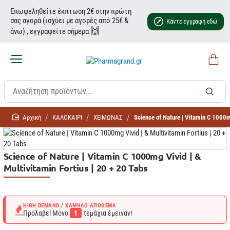
Επωφεληθείτε έκπτωση 2€ στην πρώτη
σας αγορά (ισχύει με αγορές από 25€ &
Κάντε εγγραφή εδώ
🙌
άνω) , εγγραφείτε σήμερα
home
ΚΑΛΟΚΑΙΡΙ
ΧΕΙΜΩΝΑΣ
Science of Nature | Vitamin C 1000mg
Science of Nature | Vitamin C 1000mg Vivid | &
Multivitamin Fortius | 20 + 20 Tabs
HIGH DEMAND / ΧΑΜΗΛΌ ΑΠΌΘΕΜΑ
Πρόλαβε! Μόνο
1
τεμάχια έμειναν!