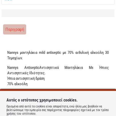
Περιγραφή
Nannys μαντηλάκια mild antiseptic με 70% αιθυλική αλκοόλη 30
Τεμαχίων.
Nannys AntisepticΑντισηπτικά Μαντηλάκια Με Ήπιες
Αντισηπτικές Ιδιότητες.
Ήπια αντισηπτική δράση
70% αλκοόλη
Learn more
Αυτός ο ιστότοπος χρησιμοποιεί cookies.
Ορισμένα από αυτά τα cookies είναι απαραίτητα, ενώ άλλα μας βοηθούν να
βελτιώσουμε την εμπειρία σας παρέχοντας πληροφορίες σχετικά με τον τρόπο
χρήσης του ιστότοπου.