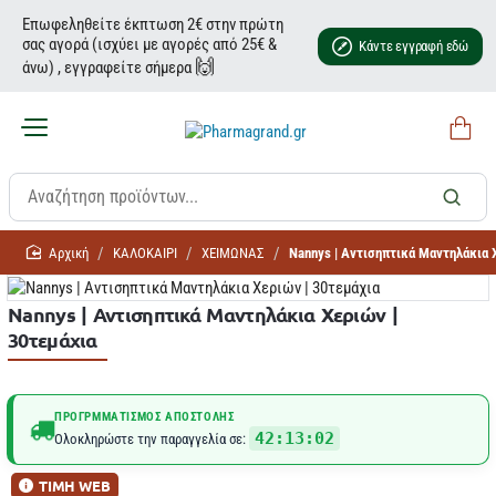
Επωφεληθείτε έκπτωση 2€ στην πρώτη
σας αγορά (ισχύει με αγορές από 25€ &
Κάντε εγγραφή εδώ
🙌
άνω) , εγγραφείτε σήμερα
home
ΚΑΛΟΚΑΙΡΙ
ΧΕΙΜΩΝΑΣ
Nannys | Αντισηπτικά Μαντηλάκια 
Nannys | Αντισηπτικά Μαντηλάκια Χεριών |
30τεμάχια
ΠΡΟΓΡΜΜΑΤΙΣΜΌΣ ΑΠΟΣΤΟΛΉΣ
42:13:02
Ολοκληρώστε την παραγγελία σε:
ΤΙΜΗ WEB