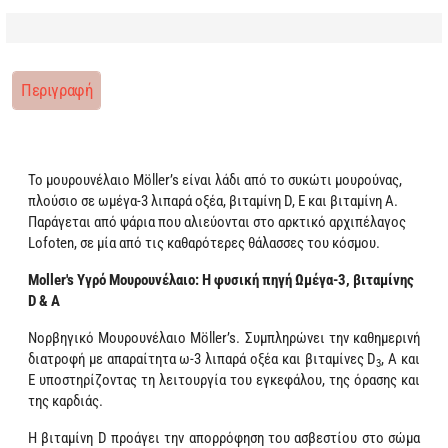
Περιγραφή
Το μουρουνέλαιο Möller’s είναι λάδι από το συκώτι μουρούνας,
πλούσιο σε ωμέγα-3 λιπαρά οξέα, βιταμίνη
D, E και
βιταμίνη Α.
Παράγεται από ψάρια που αλιεύονται στο αρκτικό αρχιπέλαγος
Lofoten
, σε μία από τις καθαρότερες θάλασσες του κόσμου.
Moller's Υγρό Μουρουνέλαιο: Η φυσική πηγή Ωμέγα-3, βιταμίνης
D & A
Νορβηγικό Μουρουνέλαιο Möller’s. Συμπληρώνει την καθημερινή
διατροφή με απαραίτητα ω-3 λιπαρά οξέα και βιταμίνες D
, Α και
3
Ε υποστηρίζοντας τη λειτουργία του εγκεφάλου, της όρασης
και
της καρδιάς.
Η βιταμίνη D προάγει την απορρόφηση του ασβεστίου στο σώμα