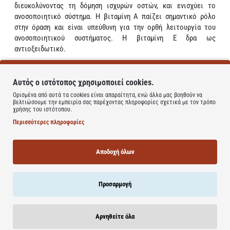
διευκολύνοντας τη δόμηση ισχυρών οστών, και ενισχύει το
ανοσοποιητικό σύστημα. Η βιταμίνη Α παίζει σημαντικό ρόλο
στην όραση και είναι υπεύθυνη για την ορθή λειτουργία του
ανοσοποιητικού συστήματος. Η βιταμίνη Ε δρα ως
αντιοξειδωτικό.
Οδηγίες Χρήσης
1 ή 2 κουταλάκια του γλυκού την ημέρα. Παιδιά κάτω των 12 ετών
Αυτός ο ιστότοπος χρησιμοποιεί cookies.
ένα κουταλάκι του γλυκού την ημέρα. Μην υπερβαίνετε τη
Ορισμένα από αυτά τα cookies είναι απαραίτητα, ενώ άλλα μας βοηθούν να
συνιστώμενη ημερήσια δοσολογία χωρίς τη συμβουλή του
βελτιώσουμε την εμπειρία σας παρέχοντας πληροφορίες σχετικά με τον τρόπο
χρήσης του ιστότοπου.
γιατρού σας. Τα συμπληρώματα διατροφής δεν υποκαθιστούν μια
Περισσότερες πληροφορίες
ισορροπημένη διαίτα. Αν είστε ασθενής, έγκυος, θηλάζουσα ή υπό
φαρμακευτική αγωγή, συμβουλευτείτε το γιατρό σας.
Αποδοχή όλων
Προσαρμογή
Learn more
Αρνηθείτε όλα