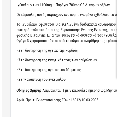
Ιχθυέλαιο των 1100mg – Παρέχει 700mg Ω3 Λιπαρών οξέων
Οι κάψουλες αυτές περιέχουν ένα συμπυκνωμένο ιχθυέλαιο το ο
Το ιχθυέλαιο υφίσταται μία εξελιγμένη διαδικασία καθαρισμού
αυστηρά ανώτατα όρια της Ευρωπαϊκής Ένωσης.Εν συνεχεία τ
φυσικής βιταμίνης Ε.
Τα πιο ευεργετικά συστατικά του ιχθυελα
Ωμέγα 3 χρησιμοποιούνται από το σώμα με αναρίθμητους τρόπο
• Στη διατήρηση της υγείας της καρδιάς
• Στη διατήρηση της κινητικότητας των αρθρώσεων
• Στη διατήρηση της υγείας του δέρματος
• Στην ανάπτυξη του εγκεφάλου
Οδηγίες Χρήσης:
Λαμβάνεται 1 με 3 κάψουλες ημερησίως.Μην υπ
Αριθ. Πρωτ. Γνωστοποίησης ΕΟΦ : 16012/10.03.2005.