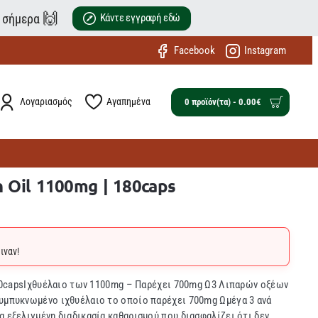
🙌
ε σήμερα
Κάντε εγγραφή εδώ
Facebook
Instagram
Λογαριασμός
Αγαπημένα
0 προϊόν(τα) - 0.00€
h Oil 1100mg | 180caps
ιναν!
 180capsΙχθυέλαιο των 1100mg – Παρέχει 700mg Ω3 Λιπαρών οξέων
συμπυκνωμένο ιχθυέλαιο το οποίο παρέχει 700mg Ωμέγα 3 ανά
α εξελιγμένη διαδικασία καθαρισμού που διασφαλίζει ότι δεν