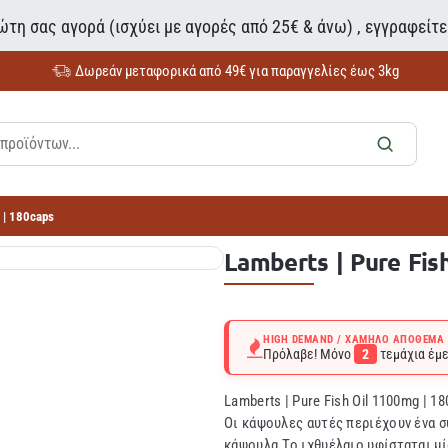
τη σας αγορά (ισχύει με αγορές από 25€ & άνω) , εγγραφείτ
Δωρεάν μεταφορικά από 49€ για παραγγελίες έως 3kg
 | 180caps
Lamberts | Pure Fis
HIGH DEMAND / ΧΑΜΗΛΌ ΑΠΌΘΕΜΑ
Πρόλαβε! Μόνο
2
τεμάχια έμε
Lamberts | Pure Fish Oil 1100mg |
Οι κάψουλες αυτές περιέχουν ένα 
κάψουλα.Το ιχθυέλαιο υφίσταται μί