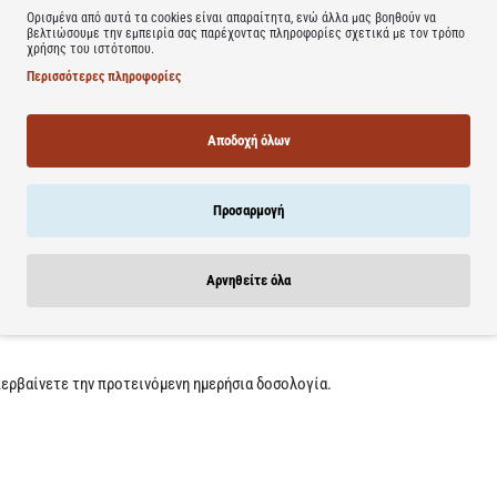
Ορισμένα από αυτά τα cookies είναι απαραίτητα, ενώ άλλα μας βοηθούν να
βελτιώσουμε την εμπειρία σας παρέχοντας πληροφορίες σχετικά με τον τρόπο
χρήσης του ιστότοπου.
ποίο παρέχει 700mg Ωμέγα 3 ανά κάψουλα.
Περισσότερες πληροφορίες
 που διασφαλίζει ότι δεν υπάρχει κάποια οσμή, με επίπεδα ρύπων πολύ 
ο έλαιο προστατεύεται εντός της κάψουλας από την οξείδωση, χάρη στη
Αποδοχή όλων
ίου είναι τα δύο Ω3 λιπαρά οξέα, EPA και DHA.Κλινικές μελέτες έχουν δε
υς όπως οι παρακάτω:
Προσαρμογή
Αρνηθείτε όλα
ερβαίνετε την προτεινόμενη ημερήσια δοσολογία.