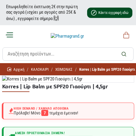
Επωφεληθείτε έκπτωση 2€ στην πρώτη
σας αγορά (ισχύει με αγορές από 25€ &
Κάντε εγγραφή εδώ
🙌
άνω) , εγγραφείτε σήμερα
home
ΚΑΛΟΚΑΙΡΙ
ΧΕΙΜΩΝΑΣ
Korres | Lip Balm με SPF20 Γιαούρτι 
Korres | Lip Balm με SPF20 Γιαούρτι | 4,5gr
HIGH DEMAND / ΧΑΜΗΛΌ ΑΠΌΘΕΜΑ
Πρόλαβε! Μόνο
7
τεμάχια έμειναν!
ΆΜΕΣΗ ΠΡΟΕΤΟΙΜΑΣΊΑ ΣΉΜΕΡΑ!