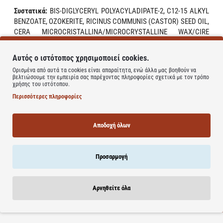
Συστατικά
:
BIS-DIGLYCERYL POLYACYLADIPATE-2, C12-15 ALKYL
BENZOATE, OZOKERITE, RICINUS COMMUNIS (CASTOR) SEED OIL,
CERA MICROCRISTALLINA/MICROCRYSTALLINE WAX/CIRE
MICROCRISTALLINE, ETHYLHEXYL METHOXYCINNAMATE,
ETHYLHEXYL PALMITATE, CERA ALBA/BEESWAX/CIRE D’ABEILLE,
Αυτός ο ιστότοπος χρησιμοποιεί cookies.
POLYETHYLENE, OCTOCRYLENE, BUTYROSPERMUM PARKII
Ορισμένα από αυτά τα cookies είναι απαραίτητα, ενώ άλλα μας βοηθούν να
(SHEA) BUTTER, TITANIUM DIOXIDE (NANO), AROMA/FLAVOR,
βελτιώσουμε την εμπειρία σας παρέχοντας πληροφορίες σχετικά με τον τρόπο
DICALCIUM PHOSPHATE, SILICA, PRUNUS AMYGDALUS DULCIS
χρήσης του ιστότοπου.
(SWEET ALMOND) OIL, TOCOPHEROL, HYDROGENATED
Περισσότερες πληροφορίες
VEGETABLE OIL, HELIANTHUS ANNUUS (SUNFLOWER) SEED OIL,
HYPERICUM PERFORATUM OIL, LINALOOL, CITRIC ACID.
Αποδοχή όλων
Learn more
Προσαρμογή
Αρνηθείτε όλα
Σχετικά Προϊόντα
Bestsellers
Είδατε Πρόσφατα
Προσφορ