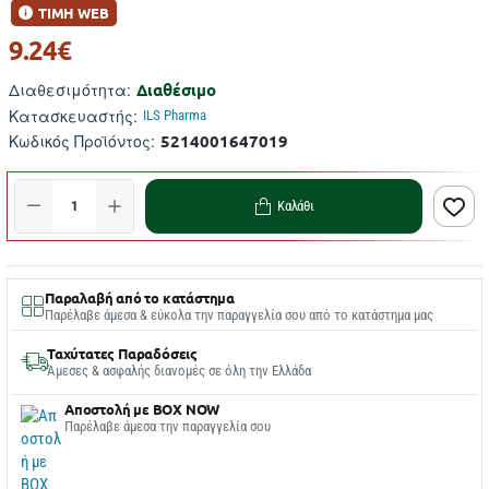
ΤΙΜΗ WEB
9.24€
Διαθέσιμο
Διαθεσιμότητα:
Κατασκευαστής:
ILS Pharma
5214001647019
Κωδικός Προϊόντος:
Καλάθι
Παραλαβή από το κατάστημα
Παρέλαβε άμεσα & εύκολα την παραγγελία σου από το κατάστημα μας
Ταχύτατες Παραδόσεις
Άμεσες & ασφαλής διανομές σε όλη την Ελλάδα
Αποστολή με BOX NOW
Παρέλαβε άμεσα την παραγγελία σου