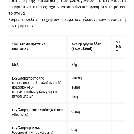
διατήρηση της κατάστασης των βλενογόννων. Τα εκχυλίσματα
θυμαριού και αλθαίας έχουν καταπραϋντική δράση στο λαιμό και
το στόμα.
Χωρίς προσθήκη τεχνητών αρωμάτων, γλυκαντικών ουσιών ή
συντηρητικών.
%Σ
Σύνθεση σε θρεπτικά
Ανά ημερήσια δόση
ΗΔ
συστατικά
(6κ.γ.=30ml)
*
Μέλι
37gr
200mg
Εκχύλισμα πρόπολης
εκ του οποίου βιοφλαβονοειδή
(καφεϊκό οξύ)
16mg
εκ των οποίων γαλανγίνη και
πινοσεμπρίνη
5mg
Εκχύλισμα ρίζας αλθαίας(Althaea
25mg
officinalis)
Εκχύλισμα φύλλων
25g
θυμαριού
(Thymus vulgaris)