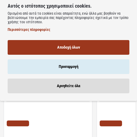
Χωρίς Λακτόζη
Αυτός ο ιστότοπος χρησιμοποιεί cookies.
Χωρίς τεχνητά χρώματα
Ορισμένα από αυτά τα cookies είναι απαραίτητα, ενώ άλλα μας βοηθούν να
βελτιώσουμε την εμπειρία σας παρέχοντας πληροφορίες σχετικά με τον τρόπο
χρήσης του ιστότοπου.
Learn more
Περισσότερες πληροφορίες
Αποδοχή όλων
Σχετικά Προϊόντα
Bestsellers
Είδατε Πρόσφατα
Προσφορ
Προσαρμογή
Αρνηθείτε όλα
Διαθέσιμο
Διαθέσιμο
Algoral Protect | Συμπλήρωμα Διατροφής για την
Lanes | NightAde Συμ
Προστασία των Βλεννογόνων του Στομάχου &
Μελατονίνη Για Άμεσο 
Οισογάγου | 20φακελίσκοι
διαλυόμενα δισκία
ΤΙΜΗ WEB
ΤΙΜΗ WEB
10.22€
11.10€
12.78€
18.20€