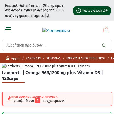
Επωφεληθείτε έκπτωση 2€ στην πρώτη
σας αγορά (ισχύει με αγορές από 25€ &
Κάντε εγγραφή εδώ
🙌
άνω) , εγγραφείτε σήμερα
home
ΚΑΛΟΚΑΙΡΙ
ΧΕΙΜΩΝΑΣ
ΕΝΙΣΧΥΣΗ ΑΝΟΣΟΠΟΙΗΤΙΚΟΥ
L
Lamberts | Omega 369,1200mg plus Vitamin D3 |
120caps
HIGH DEMAND / ΧΑΜΗΛΌ ΑΠΌΘΕΜΑ
Πρόλαβε! Μόνο
4
τεμάχια έμειναν!