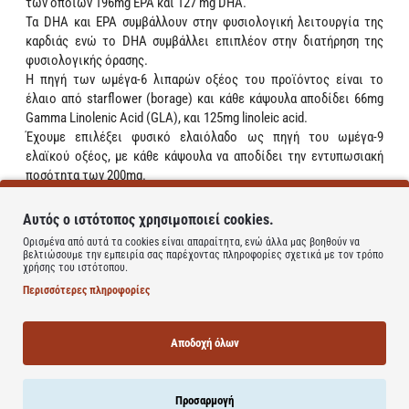
των οποίων 196mg ΕΡΑ και 127 mg DHA.
Τα DHA και ΕΡΑ συμβάλλουν στην φυσιολογική λειτουργία της
καρδιάς ενώ το DHA συμβάλλει επιπλέον στην διατήρηση της
φυσιολογικής όρασης.
Η πηγή των ωμέγα-6 λιπαρών οξέος του προϊόντος είναι το
έλαιο από starflower (borage) και κάθε κάψουλα αποδίδει 66mg
Gamma Linolenic Acid (GLA), και 125mg linoleic acid.
Έχουμε επιλέξει φυσικό ελαιόλαδο ως πηγή του ωμέγα-9
ελαϊκού οξέος, με κάθε κάψουλα να αποδίδει την εντυπωσιακή
ποσότητα των 200mg.
Περιέχει Ω-3 λιπαρά οξέα πενταπλής μοριακής απόσταξης από
Αυτός ο ιστότοπος χρησιμοποιεί cookies.
λιπαρά ψάρια
Ορισμένα από αυτά τα cookies είναι απαραίτητα, ενώ άλλα μας βοηθούν να
(196mg ΕΡΑ και 127 mg DHA).
βελτιώσουμε την εμπειρία σας παρέχοντας πληροφορίες σχετικά με τον τρόπο
• Περιέχει Ω-6 λιπαρά οξέα από υψηλής καθαρότητας starflower
χρήσης του ιστότοπου.
(borage) ελαίου (66mg Gamma Linolenic Acid (GLA) και 125mg
Περισσότερες πληροφορίες
linoleic acid)
• Περιέχει Ω-6 λιπαρά οξέα από αγνό ελαιόλαδο (200mg ελαϊκού
οξέος)
Αποδοχή όλων
Οδηγίες Χρήσης:
Λαμβάνετε 1 με 2 κάψουλες ημερησίως.Μην
υπερβαίνετε την προτεινόμενη ημερήσια δοσολογία.
Προσαρμογή