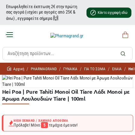
Επωφεληθείτε έκπτωση 2€ στην πρώτη
σας αγορά (ισχύει με αγορές από 25€ &
Κάντε εγγραφή εδώ
🙌
άνω) , εγγραφείτε σήμερα
home
PHARMAGRAND
ΓΥΝΑΙΚΑ
ΓΙΑ ΤΟ ΣΩΜΑ
ΕΛΑΙΑ
Hei 
Hei Poa | Pure Tahiti Monoi Oil Tiare Λάδι Monoi με
Άρωμα Λουλουδιών Tiare | 100ml
HIGH DEMAND / ΧΑΜΗΛΌ ΑΠΌΘΕΜΑ
Πρόλαβε! Μόνο
5
τεμάχια έμειναν!