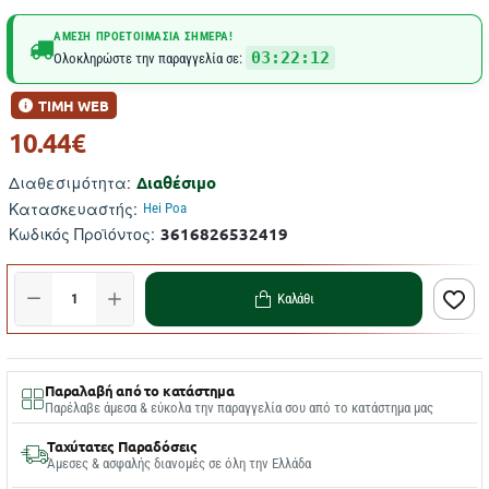
ΆΜΕΣΗ ΠΡΟΕΤΟΙΜΑΣΊΑ ΣΉΜΕΡΑ!
03:22:11
Ολοκληρώστε την παραγγελία σε:
ΤΙΜΗ WEB
10.44€
Διαθέσιμο
Διαθεσιμότητα:
Κατασκευαστής:
Hei Poa
3616826532419
Κωδικός Προϊόντος:
Καλάθι
Παραλαβή από το κατάστημα
Παρέλαβε άμεσα & εύκολα την παραγγελία σου από το κατάστημα μας
Ταχύτατες Παραδόσεις
Άμεσες & ασφαλής διανομές σε όλη την Ελλάδα