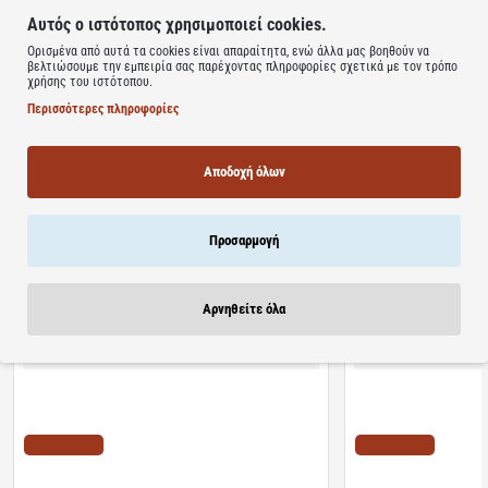
Δεν περιέχει συντηρητικά
Αυτός ο ιστότοπος χρησιμοποιεί cookies.
Μη αλλεργιογόνο
Ορισμένα από αυτά τα cookies είναι απαραίτητα, ενώ άλλα μας βοηθούν να
βελτιώσουμε την εμπειρία σας παρέχοντας πληροφορίες σχετικά με τον τρόπο
χρήσης του ιστότοπου.
Learn more
Περισσότερες πληροφορίες
Αποδοχή όλων
Σχετικά Προϊόντα
Bestsellers
Είδατε Πρόσφατα
Προσφορ
Προσαρμογή
Αρνηθείτε όλα
Διαθέσιμο
Διαθέσιμο
Algoral Protect | Συμπλήρωμα Διατροφής για την
Lanes | NightAde Συμ
Προστασία των Βλεννογόνων του Στομάχου &
Μελατονίνη Για Άμεσο 
Οισογάγου | 20φακελίσκοι
διαλυόμενα δισκία
ΤΙΜΗ WEB
ΤΙΜΗ WEB
10.22€
11.10€
12.78€
18.20€