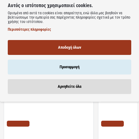
Δεν περιέχει συντηρητικά.
Αυτός ο ιστότοπος χρησιμοποιεί cookies.
Μη αλλεργιογόνο.
Ορισμένα από αυτά τα cookies είναι απαραίτητα, ενώ άλλα μας βοηθούν να
βελτιώσουμε την εμπειρία σας παρέχοντας πληροφορίες σχετικά με τον τρόπο
χρήσης του ιστότοπου.
Learn more
Περισσότερες πληροφορίες
Αποδοχή όλων
Σχετικά Προϊόντα
Bestsellers
Είδατε Πρόσφατα
Προσφορ
Προσαρμογή
Αρνηθείτε όλα
Διαθέσιμο
Διαθέσιμο
Algoral Protect | Συμπλήρωμα Διατροφής για την
Lanes | NightAde Συμ
Προστασία των Βλεννογόνων του Στομάχου &
Μελατονίνη Για Άμεσο 
Οισογάγου | 20φακελίσκοι
διαλυόμενα δισκία
ΤΙΜΗ WEB
ΤΙΜΗ WEB
10.22€
11.10€
12.78€
18.20€