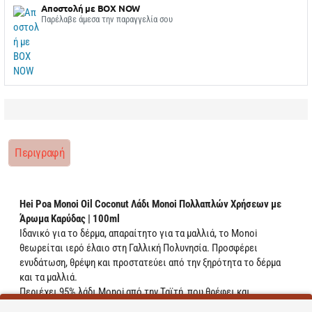
Αποστολή με BOX NOW
Παρέλαβε άμεσα την παραγγελία σου
Περιγραφή
Hei Poa Monoi Oil Coconut Λάδι Monoi Πολλαπλών Χρήσεων με
Άρωμα Καρύδας | 100ml
Ιδανικό για το δέρμα, απαραίτητο για τα μαλλιά, το Monoi
θεωρείται ιερό έλαιο στη Γαλλική Πολυνησία. Προσφέρει
ενυδάτωση, θρέψη και προστατεύει από την ξηρότητα το δέρμα
και τα μαλλιά.
Περιέχει 95% λάδι Monoi από την Ταϊτή, που θρέφει και
ενυδατώνει.