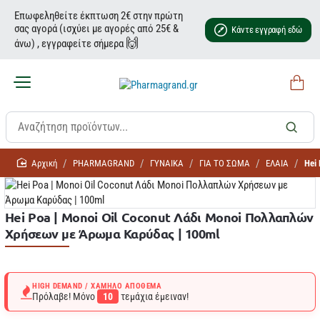
Επωφεληθείτε έκπτωση 2€ στην πρώτη
σας αγορά (ισχύει με αγορές από 25€ &
Κάντε εγγραφή εδώ
🙌
άνω) , εγγραφείτε σήμερα
home
PHARMAGRAND
ΓΥΝΑΙΚΑ
ΓΙΑ ΤΟ ΣΩΜΑ
ΕΛΑΙΑ
Hei
Hei Poa | Monoi Oil Coconut Λάδι Monoi Πολλαπλών
Χρήσεων με Άρωμα Καρύδας | 100ml
HIGH DEMAND / ΧΑΜΗΛΌ ΑΠΌΘΕΜΑ
Πρόλαβε! Μόνο
10
τεμάχια έμειναν!