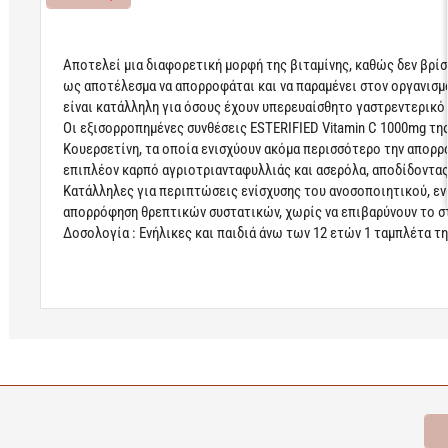
Αποτελεί μια διαφορετική μορφή της βιταμίνης, καθώς δεν βρίσ
ως αποτέλεσμα να απορροφάται και να παραμένει στον οργανισμό
είναι κατάλληλη για όσους έχουν υπερευαίσθητο γαστρεντερικό
Οι εξισορροπημένες συνθέσεις ESTERIFIED Vitamin C 1000mg της 
Κουερσετίνη, τα οποία ενισχύουν ακόμα περισσότερο την απορρ
επιπλέον καρπό αγριοτριανταφυλλιάς και ασερόλα, αποδίδοντας
Κατάλληλες για περιπτώσεις ενίσχυσης του ανοσοποιητικού, ενώ
απορρόφηση θρεπτικών συστατικών, χωρίς να επιβαρύνουν το σ
Δοσολογία : Ενήλικες και παιδιά άνω των 12 ετών 1 ταμπλέτα τη
Learn more
Σχετικά Προϊόντα
Bestsellers
Είδατε Πρόσφατα
Π