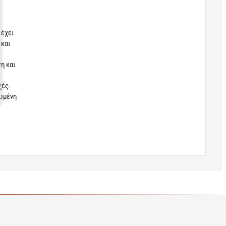
 έχει
 και
η και
χές.
ιωμένη