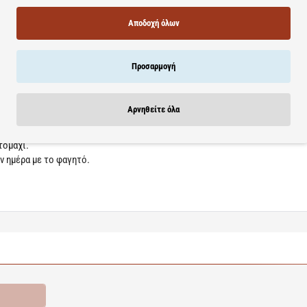
Αποδοχή όλων
κεται με τη δομή ασκορβικού οξέος αλλά ως ασκορβικό ασβέστιο, κάτι που
 σε πολύ μεγαλύτερο βαθμό. Επίσης, αυτή η μορφή δεν είναι καθόλου όξινη
Προσαρμογή
 σύστημα.
HealthAid, είναι εμπλουτισμένες με τα βιοφλαβονοειδή Εσπεριδίνη, Ρουτίν
όφησή της, ενώ παράλληλα συμβάλλουν στην ελαστικότητα των αγγείων και
Αρνηθείτε όλα
 επιπλέον βιταμίνη C, χωρίς να προκαλούν ερεθισμό ή στομαχικές διαταρα
 είναι ιδιαίτερα χρήσιμες στους ηλικιωμένους, οι οποίοι εμφανίζουν με
τομάχι.
ν ημέρα με το φαγητό.
ροσφορές