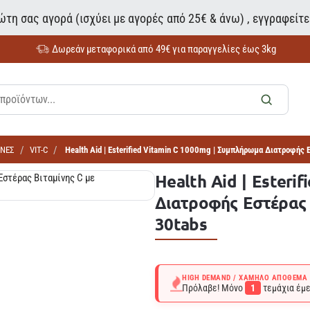
τη σας αγορά (ισχύει με αγορές από 25€ & άνω) , εγγραφείτ
Δωρεάν μεταφορικά από 49€ για παραγγελίες έως 3kg
ΙΝΕΣ
VIT-C
Health Aid | Esterified Vitamin C 1000mg | Συμπλήρωμα Διατροφής 
Health Aid | Esteri
Διατροφής Εστέρας 
30tabs
HIGH DEMAND / ΧΑΜΗΛΌ ΑΠΌΘΕΜΑ
Πρόλαβε! Μόνο
1
τεμάχια έμε