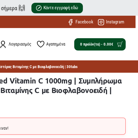
🙌
ε σήμερα
Κάντε εγγραφή εδώ
Facebook
Instagram
Λογαριασμός
Αγαπημένα
0 προϊόν(τα) - 0.00€
Εστέρας Βιταμίνης C με Βιοφλαβονοειδή | 30tabs
fied Vitamin C 1000mg | Συμπλήρωμα
Βιταμίνης C με Βιοφλαβονοειδή |
ιναν!