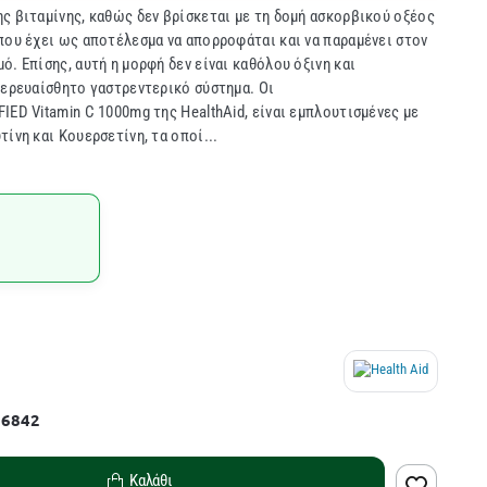
ς βιταμίνης, καθώς δεν βρίσκεται με τη δομή ασκορβικού οξέος
που έχει ως αποτέλεσμα να απορροφάται και να παραμένει στον
. Επίσης, αυτή η μορφή δεν είναι καθόλου όξινη και
περευαίσθητο γαστρεντερικό σύστημα. Οι
IED Vitamin C 1000mg της HealthAid, είναι εμπλουτισμένες με
ίνη και Κουερσετίνη, τα οποί...
56842
Καλάθι