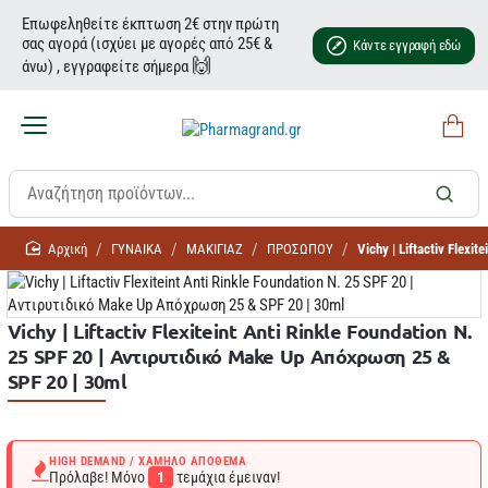
Επωφεληθείτε έκπτωση 2€ στην πρώτη
σας αγορά (ισχύει με αγορές από 25€ &
Κάντε εγγραφή εδώ
🙌
άνω) , εγγραφείτε σήμερα
home
ΓΥΝΑΙΚΑ
ΜΑΚΙΓΙΑΖ
ΠΡΟΣΩΠΟΥ
Vichy | Liftactiv Flex
Vichy | Liftactiv Flexiteint Anti Rinkle Foundation N.
25 SPF 20 | Αντιρυτιδικό Make Up Απόχρωση 25 &
SPF 20 | 30ml
HIGH DEMAND / ΧΑΜΗΛΌ ΑΠΌΘΕΜΑ
Πρόλαβε! Μόνο
1
τεμάχια έμειναν!