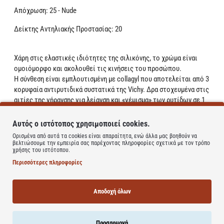
Απόχρωση: 25 - Nude
Δείκτης Αντηλιακής Προστασίας: 20
Χάρη στις ελαστικές ιδιότητες της σιλικόνης, το χρώμα είναι
ομοιόμορφο και ακολουθεί τις κινήσεις του προσώπου.
Η σύνθεση είναι εμπλουτισμένη με collagyl που αποτελείται από 3
κορυφαία αντιρυτιδικά συστατικά της Vichy. Δρα στοχευμένα στις
αιτίες της γήρανσης για λείανση και «γέμισμα» των ρυτίδων σε 1
μήνα.
Αυτός ο ιστότοπος χρησιμοποιεί cookies.
Η υποαλλεργική του σύνθεση περιέχει το Ιαματικό Νερό της
Ορισμένα από αυτά τα cookies είναι απαραίτητα, ενώ άλλα μας βοηθούν να
Vichy. Δεν προκαλεί μαύρα στίγματα.
βελτιώσουμε την εμπειρία σας παρέχοντας πληροφορίες σχετικά με τον τρόπο
χρήσης του ιστότοπου.
Άμεσα, η επιδερμίδα δείχνει ανορθωμένη, ομοιογενής, λαμπερή
Περισσότερες πληροφορίες
και πιο ξεκούραστη, καθ' όλη τη διάρκεια της ημέρας.
Το αποτέλεσμα lifting διατηρείται όλη την ημέρα χωρίς να
«παγώνει» τα χαρακτηριστικά.
Αποδοχή όλων
Χάρη στις ελαστικές ιδιότητες των ελαίων σιλικόνης, η
καινοτόμος υφή λειαίνει τις ρυτίδες ενώ ακολουθεί τις κινήσεις
Προσαρμογή