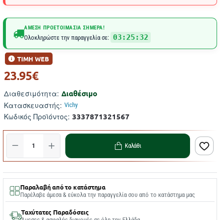
ΆΜΕΣΗ ΠΡΟΕΤΟΙΜΑΣΊΑ ΣΉΜΕΡΑ!
03:25:32
Ολοκληρώστε την παραγγελία σε:
ΤΙΜΗ WEB
23.95€
Διαθέσιμο
Διαθεσιμότητα:
Κατασκευαστής:
Vichy
3337871321567
Κωδικός Προϊόντος:
Καλάθι
Παραλαβή από το κατάστημα
Παρέλαβε άμεσα & εύκολα την παραγγελία σου από το κατάστημα μας
Ταχύτατες Παραδόσεις
Άμεσες & ασφαλής διανομές σε όλη την Ελλάδα