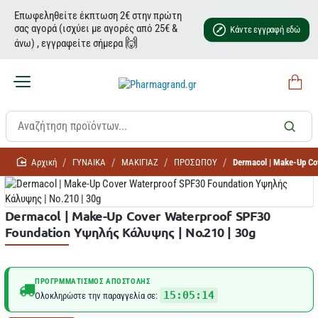
Επωφεληθείτε έκπτωση 2€ στην πρώτη
σας αγορά (ισχύει με αγορές από 25€ &
Κάντε εγγραφή εδώ
🙌
άνω) , εγγραφείτε σήμερα
home
ΓΥΝΑΙΚΑ
ΜΑΚΙΓΙΑΖ
ΠΡΟΣΩΠΟΥ
Dermacol | Make-Up Co
Dermacol | Make-Up Cover Waterproof SPF30
Foundation Υψηλής Κάλυψης | No.210 | 30g
ΠΡΟΓΡΜΜΑΤΙΣΜΌΣ ΑΠΟΣΤΟΛΉΣ
15:05:14
Ολοκληρώστε την παραγγελία σε: