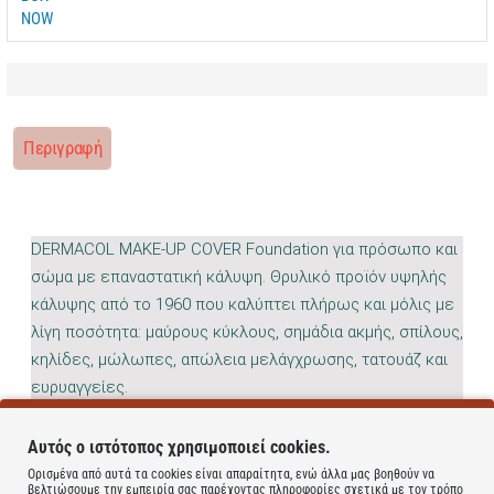
Περιγραφή
DERMACOL MAKE-UP COVER Foundation για πρόσωπο και
σώμα με επαναστατική κάλυψη. Θρυλικό προϊόν υψηλής
κάλυψης από το 1960 που καλύπτει πλήρως και μόλις με
λίγη ποσότητα: μαύρους κύκλους, σημάδια ακμής, σπίλους,
κηλίδες, μώλωπες, απώλεια μελάγχρωσης, τατουάζ και
ευρυαγγείες.
Learn more
Αυτός ο ιστότοπος χρησιμοποιεί cookies.
Ορισμένα από αυτά τα cookies είναι απαραίτητα, ενώ άλλα μας βοηθούν να
βελτιώσουμε την εμπειρία σας παρέχοντας πληροφορίες σχετικά με τον τρόπο