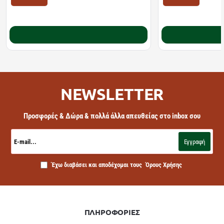
ΤΙΜΗ WEB
ΤΙΜΗ WEB
10.22€
11.10€
12.78€
18.20€
Καλάθι
NEWSLETTER
Προσφορές & Δώρα & πολλά άλλα απευθείας στο inbox σου
E-
mail...
Εγγραφή
Έχω διαβάσει και αποδέχομαι τους
Όρους Χρήσης
ΠΛΗΡΟΦΟΡΙΕΣ