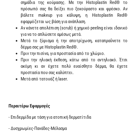
σημάδια της κούρασης. Με την Histoplastin Red® το
πρόσωπό σας θα δείξει πιο ξεκούραστο και φρέσκο. Αν
βάλετε makeup για κάλυψη, η Histoplastin Red®
εφαρμόζεται ως βάση για ανάπλαση.
Αν κάνετε απολέπιση (scrub) ή χημικό peeling είναι ιδανικό
για να το απλώσετε αμέσως μετά.
Μετά το ξύρισμα ή την αποτρίχωση, καταπραΰνετε το
δέρμα σας με Histoplastin Red®.
Πριν την πισίνα, για προστασία από το χλώριο.
Πριν την ηλιακή έκθεση, κάτω από το αντηλιακό. Έτσι
ακόμη κι αν έχετε πολύ ευαίσθητο δέρμα, θα έχετε
προστασία που σας καλύπτει.
Μετά από τατουάζ ή laser.
Περαιτέρω Εφαρμογές
- Επιδερμίδα με τάση για ατοπική δερματίτιδα
- Δυσχρωμίες-Πανάδες-Μέλασμα