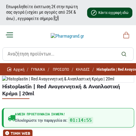
Επωφεληθείτε έκπτωση 2€ στην πρώτη
σας αγορά (ισχύει με αγορές από 25€ &
Κάντε εγγραφή εδώ
🙌
άνω) , εγγραφείτε σήμερα
home
ΓΥΝΑΙΚΑ
ΠΡΟΣΩΠΟ
ΚΗΛΙΔΕΣ
Histoplastin | Red Αναγ
Histoplastin | Red Αναγεννητική & Αναπλαστική
Κρέμα | 20ml
ΆΜΕΣΗ ΠΡΟΕΤΟΙΜΑΣΊΑ ΣΉΜΕΡΑ!
01:14:55
Ολοκληρώστε την παραγγελία σε:
ΤΙΜΗ WEB