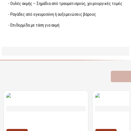
- Ουλές ακμής – Σημάδια από τραυματισμούς, χειρουργικές τομές
- Ραγάδες από εγκυμοσύνη ή αυξομειώσεις βάρους
- Επιδερμίδα με τάση για ακμή
Learn more
Σχετικά Προϊόντα
Bestsellers
Είδατε Πρόσφατα
Προσφορ
Διαθέσιμο
Διαθέσιμο
Algoral Protect | Συμπλήρωμα Διατροφής για την
Lanes | NightAde Συμ
Προστασία των Βλεννογόνων του Στομάχου &
Μελατονίνη Για Άμεσο 
Οισογάγου | 20φακελίσκοι
διαλυόμενα δισκία