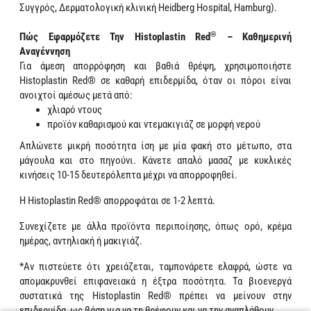
Συγγρός, Δερματολογική κλινική Heidberg Hospital, Hamburg).
®
Πώς Εφαρμόζετε Την Histoplastin Red
– Καθημερινή
Αναγέννηση
Για άμεση απορρόφηση και βαθιά θρέψη, χρησιμοποιήστε
Histoplastin Red® σε καθαρή επιδερμίδα, όταν οι πόροι είναι
ανοιχτοί αμέσως μετά από:
χλιαρό ντους
προϊόν καθαρισμού και ντεμακιγιάζ σε μορφή νερού
Απλώνετε μικρή ποσότητα ίση με μία φακή στο μέτωπο, στα
μάγουλα και στο πηγούνι. Κάνετε απαλό μασαζ με κυκλικές
κινήσεις 10-15 δευτερόλεπτα μέχρι να απορροφηθεί.
Η Histoplastin Red® απορροφάται σε 1-2 λεπτά.
Συνεχίζετε με άλλα προϊόντα περιποίησης, όπως ορό, κρέμα
ημέρας, αντηλιακή ή μακιγιάζ.
*Αν πιστεύετε ότι χρειάζεται, ταμπονάρετε ελαφρά, ώστε να
απομακρυνθεί επιφανειακά η έξτρα ποσότητα. Τα βιοενεργά
συστατικά της Histoplastin Red® πρέπει να μείνουν στην
επιδερμίδα, ως βάση για να τη θρέφουν και να την αναπλάθουν.