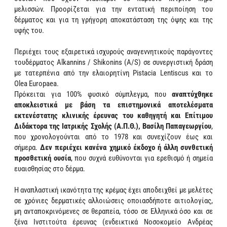
μελισσών. Προορίζεται για την εντατική περιποίηση του
δέρματος και για τη γρήγορη αποκατάσταση της όψης και της
υφής του.
Περιέχει τους εξαιρετικά ισχυρούς αναγεννητικούς παράγοντες
τουδέρματος Alkannins / Shikonins (A/S) σε συνεργιστική δράση
με τατερπένια από την ελαιορητίνη Pistacia Lentiscus και το
Olea Europaea.
Πρόκειται για 100% φυσικό σύμπλεγμα, που
αναπτύχθηκε
αποκλειστικά με βάση τα επιστημονικά αποτελέσματα
εκτενέστατης κλινικής έρευνας του καθηγητή και Επίτιμου
Διδάκτορα της Ιατρικής Σχολής (Α.Π.Θ.), Βασίλη Παπαγεωργίου
,
που χρονολογούνται από το 1978 και συνεχίζουν έως και
σήμερα.
Δεν περιέχει κανένα χημικό έκδοχο ή άλλη συνθετική
προσθετική ουσία
, που συχνά ευθύνονται για ερεθισμό ή σημεία
ευαισθησίας στο δέρμα.
Η αναπλαστική ικανότητα της κρέμας έχει αποδειχθεί με μελέτες
σε χρόνιες δερματικές αλλοιώσεις οποιασδήποτε αιτιολογίας,
μη ανταποκρινόμενες σε θεραπεία, τόσο σε Ελληνικά όσο και σε
ξένα Ινστιτούτα έρευνας (ενδεικτικά Νοσοκομείο Ανδρέας