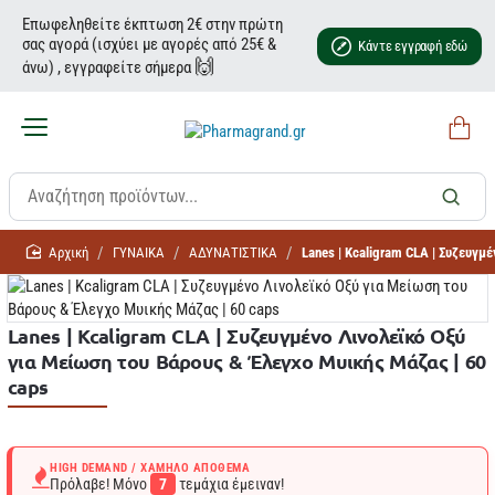
Επωφεληθείτε έκπτωση 2€ στην πρώτη
σας αγορά (ισχύει με αγορές από 25€ &
Κάντε εγγραφή εδώ
🙌
άνω) , εγγραφείτε σήμερα
home
ΓΥΝΑΙΚΑ
ΑΔΥΝΑΤΙΣΤΙΚΑ
Lanes | Kcaligram CLA | Συζευγμ
Lanes | Kcaligram CLA | Συζευγμένο Λινολεϊκό Οξύ
για Μείωση του Βάρους & Έλεγχο Μυικής Μάζας | 60
caps
HIGH DEMAND / ΧΑΜΗΛΌ ΑΠΌΘΕΜΑ
Πρόλαβε! Μόνο
7
τεμάχια έμειναν!