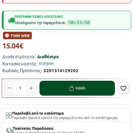
ΠΡΟΓΡΜΜΑΤΙΣΜΌΣ ΑΠΟΣΤΟΛΉΣ
50:33:58
Ολοκληρώστε την παραγγελία σε:
ΤΙΜΗ WEB
15.04€
Διαθέσιμο
Διαθεσιμότητα:
Κατασκευαστής:
Kcaligram
5201314129202
Κωδικός Προϊόντος:
Καλάθι
Παραλαβή από το κατάστημα
Παρέλαβε άμεσα & εύκολα την παραγγελία σου από το κατάστημα μας
Ταχύτατες Παραδόσεις
Άμεσες & ασφαλής διανομές σε όλη την Ελλάδα