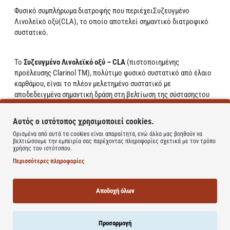
Φυσικό συμπλήρωμα διατροφής που περιέχειΣυζευγμένο
Λινολεϊκό οξύ(CLA), το οποίο αποτελεί σημαντικό διατροφικό
συστατικό.
Το
Συζευγμένο Λινολεϊκό οξύ – CLA
(πιστοποιημένης
προέλευσης Clarinol ΤΜ), πολύτιμο φυσικό συστατικό από έλαιο
καρθάμου, είναι το πλέον μελετημένο συστατικό με
αποδεδειγμένα σημαντική δράση στη βελτίωση της σύστασηςτου
σώματος.
Αυτός ο ιστότοπος χρησιμοποιεί cookies.
Η δράση του ενισχύεται όταν συνδυάζεται με σωματική άσκηση.
Ορισμένα από αυτά τα cookies είναι απαραίτητα, ενώ άλλα μας βοηθούν να
βελτιώσουμε την εμπειρία σας παρέχοντας πληροφορίες σχετικά με τον τρόπο
Τα αποτελέσματα των επιστημονικών ερευνών έχουν δείξει ότι
χρήσης του ιστότοπου.
το CLA:
Περισσότερες πληροφορίες
- Μειώνει το σωματικό λίπος εμποδίζοντας την αποθήκευσή του
στα λιποκύτταρα.
- Βοηθά στην αύξηση της μυϊκής μάζας με αποτέλεσμα τη
Αποδοχή όλων
διαμόρφωση ενός αρμονικά σφριγηλού σώματος.
- Συμβάλλει στη διατήρηση του επιθυμητού σωματικού βάρους.
Προσαρμογή