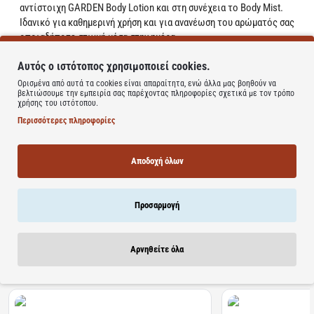
αντίστοιχη GARDEN Body Lotion και στη συνέχεια το Body Mist.
Ιδανικό για καθημερινή χρήση και για ανανέωση του αρώματός σας
οποιαδήποτε στιγμή μέσα στην ημέρα.
Αρωματικό mist για σώμα & μαλλιά
Αυτός ο ιστότοπος χρησιμοποιεί cookies.
Εξωτικό άρωμα καρύδας & καραμέλας
Με χυμό αλόης και προβιταμίνη Β5
Ορισμένα από αυτά τα cookies είναι απαραίτητα, ενώ άλλα μας βοηθούν να
βελτιώσουμε την εμπειρία σας παρέχοντας πληροφορίες σχετικά με τον τρόπο
Χαρίζει αίσθηση φρεσκάδας και απαλότητας
χρήσης του ιστότοπου.
Ανάλαφρη σύνθεση που δεν βαραίνει
Περισσότερες πληροφορίες
Ιδανικό για καθημερινή χρήση
Learn more
Αποδοχή όλων
Προσαρμογή
Αρνηθείτε όλα
Σχετικά Προϊόντα
Bestsellers
Είδατε Πρόσφατα
Προσφορ