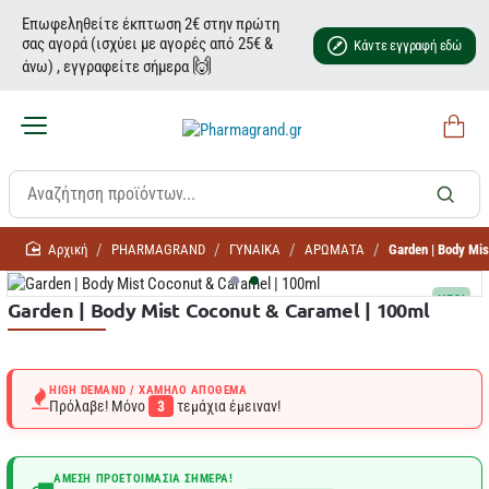
Επωφεληθείτε έκπτωση 2€ στην πρώτη
σας αγορά (ισχύει με αγορές από 25€ &
Κάντε εγγραφή εδώ
🙌
άνω) , εγγραφείτε σήμερα
home
PHARMAGRAND
ΓΥΝΑΙΚΑ
ΑΡΩΜΑΤΑ
Garden | Body Mi
NEO!
Garden | Body Mist Coconut & Caramel | 100ml
HIGH DEMAND / ΧΑΜΗΛΌ ΑΠΌΘΕΜΑ
Πρόλαβε! Μόνο
3
τεμάχια έμειναν!
ΆΜΕΣΗ ΠΡΟΕΤΟΙΜΑΣΊΑ ΣΉΜΕΡΑ!