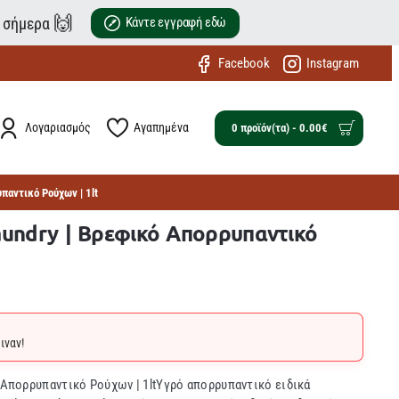
🙌
ε σήμερα
Κάντε εγγραφή εδώ
Facebook
Instagram
Λογαριασμός
Αγαπημένα
0 προϊόν(τα) - 0.00€
υπαντικό Ρούχων | 1lt
aundry | Βρεφικό Απορρυπαντικό
ιναν!
ό Απορρυπαντικό Ρούχων | 1ltΥγρό απορρυπαντικό ειδικά