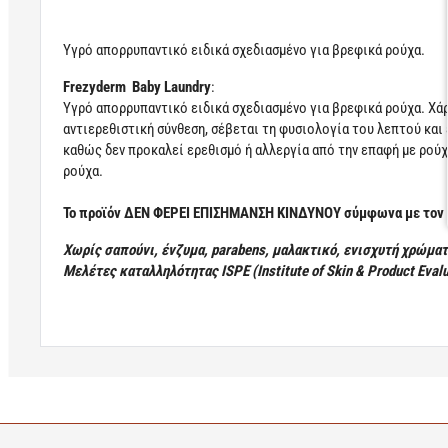
Υγρό απορρυπαντικό ειδικά σχεδιασμένο για βρεφικά ρούχα.
Frezyderm Baby Laundry
:
Υγρό απορρυπαντικό ειδικά σχεδιασμένο για βρεφικά ρούχα. Χάρ
αντιερεθιστική σύνθεση, σέβεται τη φυσιολογία του λεπτού και
καθώς δεν προκαλεί ερεθισμό ή αλλεργία από την επαφή με ρούχ
ρούχα.
Το προϊόν ΔΕΝ ΦΕΡΕΙ ΕΠΙΣΗΜΑΝΣΗ ΚΙΝΔΥΝΟΥ σύμφωνα με τον
Χωρίς σαπούνι, ένζυμα, parabens, μαλακτικό, ενισχυτή χρώμα
Μελέτες καταλληλότητας ISPE (Institute of Skin & Product Evalua
Learn more