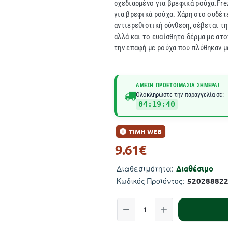
σχεδιασμένο για βρεφικά ρούχα.Fr
για βρεφικά ρούχα. Χάρη στο ουδέτε
αντιερεθιστική σύνθεση, σέβεται τ
αλλά και το ευαίσθητο δέρμα με ατ
την επαφή με ρούχα που πλύθηκαν με
ΆΜΕΣΗ ΠΡΟΕΤΟΙΜΑΣΊΑ ΣΉΜΕΡΑ!
Ολοκληρώστε την παραγγελία σε:
04:19:39
ΤΙΜΗ WEB
9.61€
Διαθέσιμο
Διαθεσιμότητα:
52028882
Κωδικός Προϊόντος: