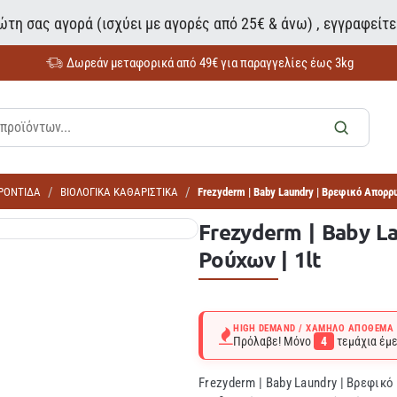
τη σας αγορά (ισχύει με αγορές από 25€ & άνω) , εγγραφείτ
Δωρεάν μεταφορικά από 49€ για παραγγελίες έως 3kg
ΦΡΟΝΤΙΔΑ
ΒΙΟΛΟΓΙΚΑ ΚΑΘΑΡΙΣΤΙΚΑ
Frezyderm | Baby Laundry | Βρεφικό Απορρ
Frezyderm | Baby L
Ρούχων | 1lt
HIGH DEMAND / ΧΑΜΗΛΌ ΑΠΌΘΕΜΑ
Πρόλαβε! Μόνο
4
τεμάχια έμε
Frezyderm | Baby Laundry | Βρεφικ