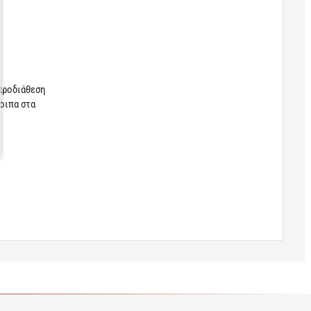
 προδιάθεση
λοιπα στα