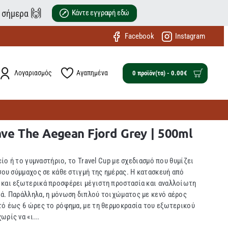
🙌
ε σήμερα
Κάντε εγγραφή εδώ
Facebook
Instagram
Λογαριασμός
Αγαπημένα
0 προϊόν(τα) - 0.00€
Save The Aegean Fjord Grey | 500ml
είο ή το γυμναστήριο, το Travel Cup με σχεδιασμό που θυμίζει
σου σύμμαχος σε κάθε στιγμή της ημέρας. Η κατασκευή από
 και εξωτερικά προσφέρει μέγιστη προστασία και αναλλοίωτη
ιά. Παράλληλα, η μόνωση διπλού τοιχώματος με κενό αέρος
τό έως 6 ώρες το ρόφημα, με τη θερμοκρασία του εξωτερικού
ρίς να «ι...