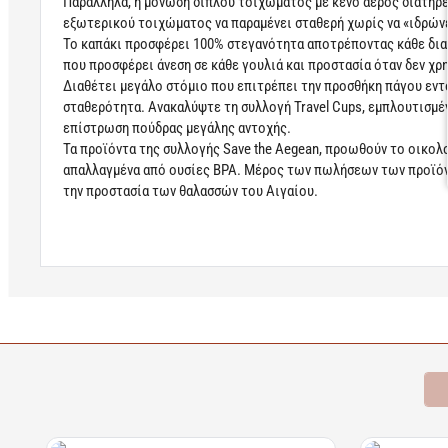
Παράλληλα, η μόνωση διπλού τοιχώματος με κενό αέρος διατηρε
εξωτερικού τοιχώματος να παραμένει σταθερή χωρίς να «ιδρώνε
Το καπάκι προσφέρει 100% στεγανότητα αποτρέποντας κάθε δια
που προσφέρει άνεση σε κάθε γουλιά και προστασία όταν δεν χρ
Διαθέτει μεγάλο στόμιο που επιτρέπει την προσθήκη πάγου εντό
σταθερότητα. Ανακαλύψτε τη συλλογή Travel Cups, εμπλουτισμέν
επίστρωση πούδρας μεγάλης αντοχής.
Τα προϊόντα της συλλογής Save the Aegean, προωθούν το οικολ
απαλλαγμένα από ουσίες BPA. Μέρος των πωλήσεων των προϊόντ
την προστασία των θαλασσών του Αιγαίου.
Learn more
Σχετικά Προϊόντα
Bestsellers
Είδατε Πρόσφατα
Π