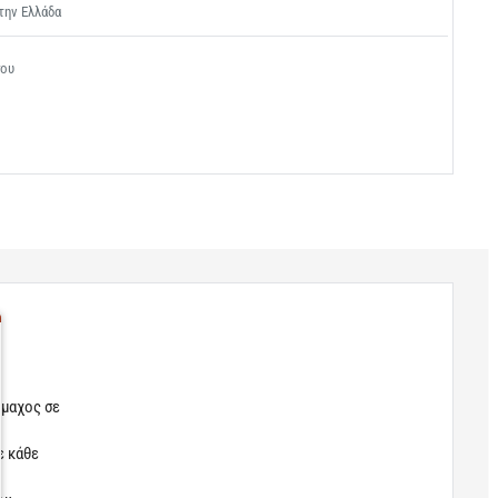
την Ελλάδα
σου
μμαχος σε
ε κάθε