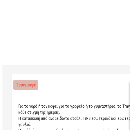
Περιγραφή
Για το νερό ή τον καφέ, για το γραφείο ή το γυμναστήριο, το Tr
κάθε στιγμή της ημέρας.
Η κατασκευή από ανοξείδωτο ατσάλι 18/8 εσωτερικά και εξωτε
γουλιά.