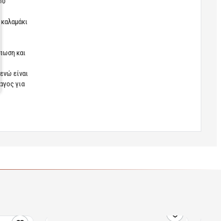
ου
 καλαμάκι
ύπωση και
ενώ είναι
αγος για