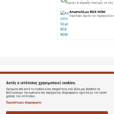
Άμεσες & ασφαλής διανομές σε όλη 
Αποστολή με BOX NOW
Παρέλαβε άμεσα την παραγγελία 
Αυτός ο ιστότοπος χρησιμοποιεί cookies.
Ορισμένα από αυτά τα cookies είναι απαραίτητα, ενώ άλλα μας βοηθούν να
βελτιώσουμε την εμπειρία σας παρέχοντας πληροφορίες σχετικά με τον τρόπο
avel Cup με σχεδιασμό που θυμίζει κουτί αναψυκτικού θα γίνει ο νέος σου σύ
χρήσης του ιστότοπου.
Περισσότερες πληροφορίες
ρικά προσφέρει μέγιστη προστασία και αναλλοίωτη γεύση του ροφήματος σ