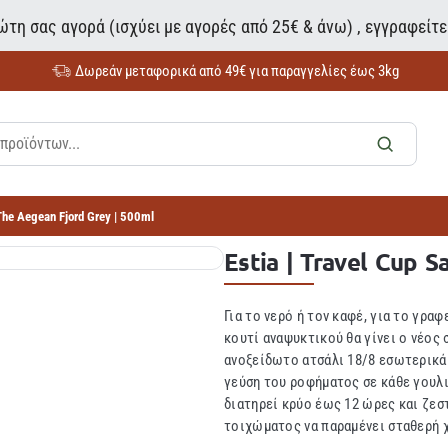
τη σας αγορά (ισχύει με αγορές από 25€ & άνω) , εγγραφείτ
Δωρεάν μεταφορικά από 49€ για παραγγελίες έως 3kg
 The Aegean Fjord Grey | 500ml
Estia | Travel Cup 
Για το νερό ή τον καφέ, για το γραφ
κουτί αναψυκτικού θα γίνει ο νέος 
ανοξείδωτο ατσάλι 18/8 εσωτερικά
γεύση του ροφήματος σε κάθε γουλ
διατηρεί κρύο έως 12 ώρες και ζεσ
τοιχώματος να παραμένει σταθερή χω