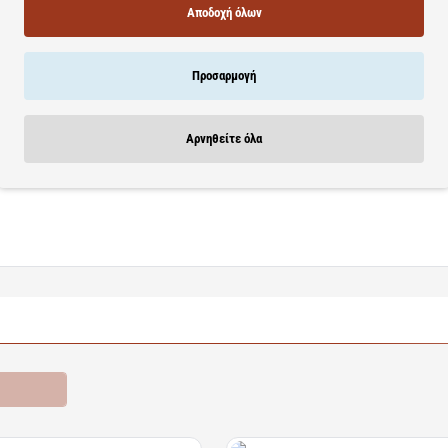
ί κρύο έως 12 ώρες και ζεστό έως 6 ώρες το ρόφημα, με τη θερμοκρασία τ
Αποδοχή όλων
ι» για άνετο κράτημα.
ρροή για μεταφορά του θερμός χωρίς φόβο. Με ενισχυμένο αναδιπλούμενο
ησιμοποιείται.
Προσαρμογή
ς του θερμός, και ενισχυμένη βάση στο εσωτερικό καλαμάκι για μέγιστη
η με νέα σχέδια και δύο μεγέθη 300ml και 500ml με υψηλής ποιότητας εκτ
Αρνηθείτε όλα
ογικό μήνυμά τους μέσω της συσκευασίας από 100% ανακυκλώσιμο χαρτόνι, 
ων Save the Aegean χρηματοδοτεί τις ενέργειες του οργανισμού Αρχιπέλ
ροσφορές