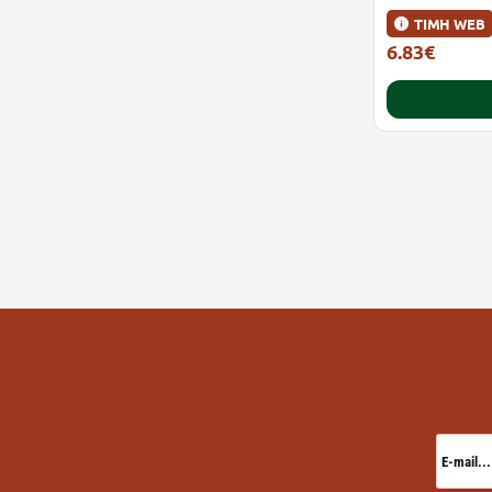
ΤΙΜΗ WEB
6.83€
10.51€
E-
mail...