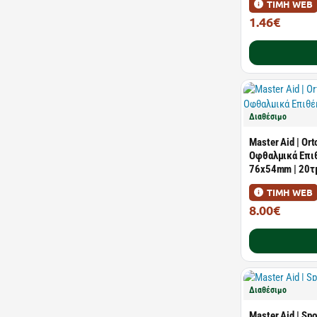
ΤΙΜΗ WEB
1.46€
2.65€
Διαθέσιμο
Master Aid | Or
Οφθαλμικά Επιθ
76x54mm | 20τ
ΤΙΜΗ WEB
8.00€
14.54€
Διαθέσιμο
Master Aid | Sp