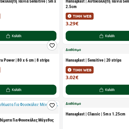
τοκόλλητη Ταινία Sensitive | 5m x
Hansaplast | Αυτοκόλλητη Ταινία Sens
2.5cm
ΤΙΜΗ WEB
3.29€
5.06€
Καλάθι
Καλάθι
Διαθέσιμο
ra Power | 80 x 6 cm | 8 strips
Hansaplast | Sensitive | 20 strips
ΤΙΜΗ WEB
3.02€
4.64€
Καλάθι
Καλάθι
Διαθέσιμο
Hansaplast | Classic | 5m x 1.25cm
ιθέματα Για Φουσκάλες Μέγεθος