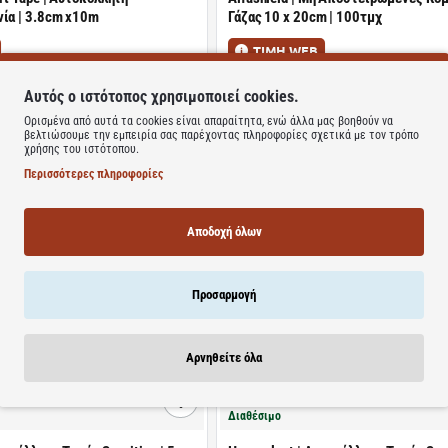
νία | 3.8cm x10m
Γάζας 10 x 20cm | 100τμχ
ΤΙΜΗ WEB
7.20€
12.20€
Αυτός ο ιστότοπος χρησιμοποιεί cookies.
Καλάθι
Καλάθι
Ορισμένα από αυτά τα cookies είναι απαραίτητα, ενώ άλλα μας βοηθούν να
βελτιώσουμε την εμπειρία σας παρέχοντας πληροφορίες σχετικά με τον τρόπο
χρήσης του ιστότοπου.
Περισσότερες πληροφορίες
Διαθέσιμο
Regular | Αυτοκόλλητα Οφθαλμικά
Master aid | Maxi Med Αυτοκόλλητο 
Αποδοχή όλων
αιδια 8,5 x 5,9 cm | 50 τμχ
Συνεχούς Γάζας Σε Άσπρο Χρώμα | 5
ΤΙΜΗ WEB
Προσαρμογή
2.47€
4.50€
Καλάθι
Καλάθι
Αρνηθείτε όλα
Διαθέσιμο