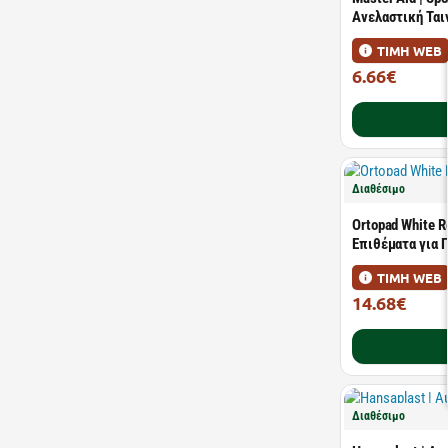
Ανελαστική Ται
ΤΙΜΗ WEB
6.66€
12.11€
Διαθέσιμο
Ortopad White 
Επιθέματα για Π
ΤΙΜΗ WEB
14.68€
26.70€
Διαθέσιμο