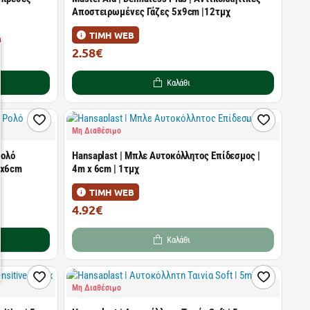
Αποστειρωμένες Γάζες 5x9cm |12τμχ
ΤΙΜΗ WEB
2.58€
4.69€
Καλάθι
Μη Διαθέσιμο
Ρολό
Hansaplast | Μπλε Αυτοκόλλητος Επίδεσμος |
0x6cm
4m x 6cm | 1τμχ
ΤΙΜΗ WEB
4.92€
7.57€
Καλάθι
Μη Διαθέσιμο