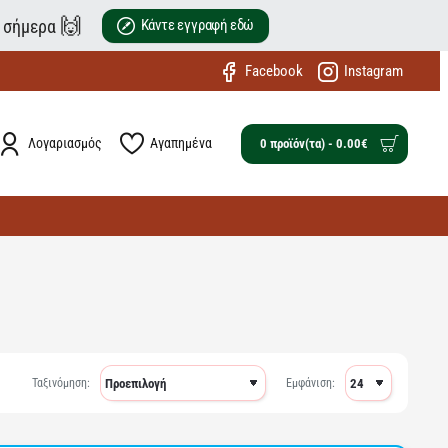
🙌
ε σήμερα
Κάντε εγγραφή εδώ
Facebook
Instagram
Λογαριασμός
Αγαπημένα
0 προϊόν(τα) - 0.00€
Ταξινόμηση:
Εμφάνιση: