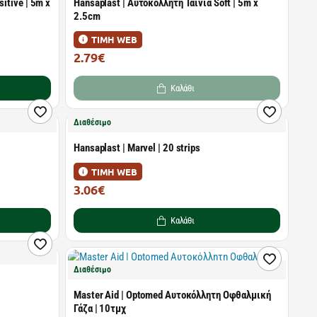
itive | 5m x
Hansaplast | Αυτοκόλλητη Ταινία Soft | 5m x
2.5cm
ΤΙΜΗ WEB
2.79€
4.29€
Καλάθι
Διαθέσιμο
Ηansaplast | Marvel | 20 strips
ΤΙΜΗ WEB
3.06€
4.71€
Καλάθι
Διαθέσιμο
Master Aid | Optomed Αυτοκόλλητη Οφθαλμική
Γάζα | 10τμχ