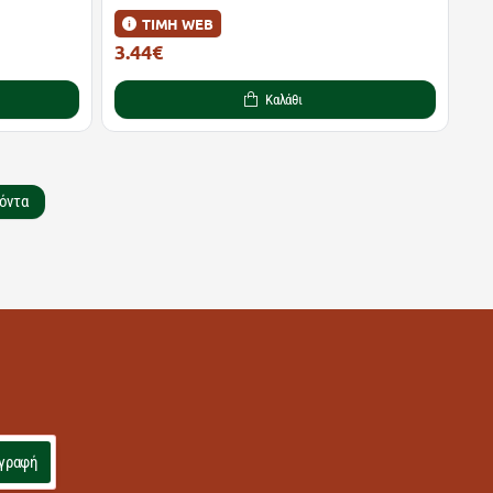
ΤΙΜΗ WEB
3.44€
6.25€
Καλάθι
όντα
γραφή