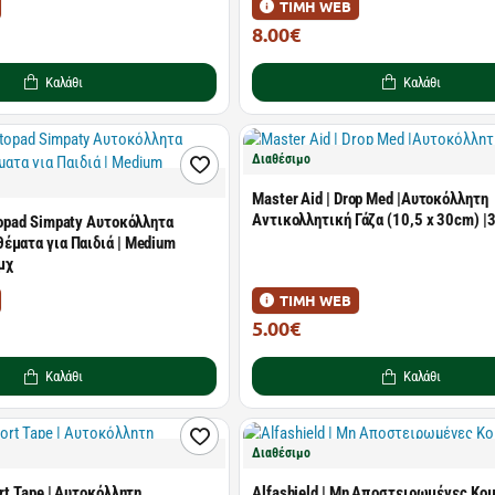
ΤΙΜΗ WEB
8.00€
14.54€
Καλάθι
Καλάθι
Διαθέσιμο
Master Aid | Drop Med |Αυτοκόλλητη
Αντικολλητική Γάζα (10,5 x 30cm) |
topad Simpaty Αυτοκόλλητα
έματα για Παιδιά | Medium
μχ
ΤΙΜΗ WEB
5.00€
9.09€
Καλάθι
Καλάθι
Διαθέσιμο
ort Tape | Αυτοκόλλητη
Alfashield | Μη Αποστειρωμένες Κο