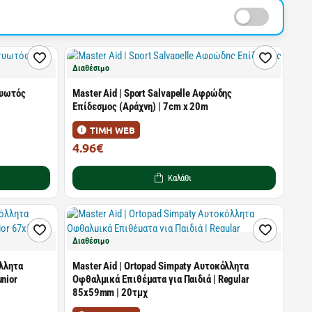
Διαθέσιμο
τυωτός
Master Aid | Sport Salvapelle Αφρώδης
Επίδεσμος (Αράχνη) | 7cm x 20m
ΤΙΜΗ WEB
4.96€
9.01€
Καλάθι
Διαθέσιμο
όλλητα
Master Aid | Ortopad Simpaty Αυτοκόλλητα
nior
Οφθαλμικά Επιθέματα για Παιδιά | Regular
85x59mm | 20τμχ