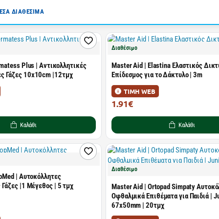
ΣΑ ΔΙΑΘΕΣΙΜΑ
Διαθέσιμο
rmatess Plus | Αντικολλητικές
Master Aid | Elastina Ελαστικός Δικ
ς Γάζες 10x10cm |12τμχ
Επίδεσμος για το Δάκτυλο | 3m
ΤΙΜΗ WEB
1.91€
3.48€
Καλάθι
Καλάθι
Διαθέσιμο
opMed | Αυτοκόλλητες
Γάζες |1 Μέγεθος | 5 τμχ
Master Aid | Ortopad Simpaty Αυτοκ
Οφθαλμικά Επιθέματα για Παιδιά | Ju
67x50mm | 20τμχ