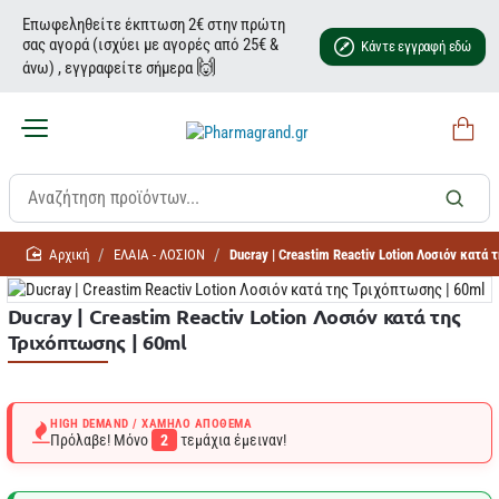
Επωφεληθείτε έκπτωση 2€ στην πρώτη
σας αγορά (ισχύει με αγορές από 25€ &
Κάντε εγγραφή εδώ
🙌
άνω) , εγγραφείτε σήμερα
home
ΕΛΑΙΑ - ΛΟΣΙΟΝ
Ducray | Creastim Reactiv Lotion Λοσιόν κατά
Ducray | Creastim Reactiv Lotion Λοσιόν κατά της
Τριχόπτωσης | 60ml
HIGH DEMAND / ΧΑΜΗΛΌ ΑΠΌΘΕΜΑ
Πρόλαβε! Μόνο
2
τεμάχια έμειναν!