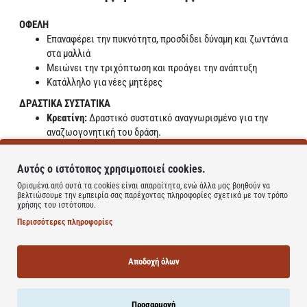
ΟΦΕΛΗ
Επαναφέρει την πυκνότητα, προσδίδει δύναμη και ζωντάνια
στα μαλλιά
Μειώνει την τριχόπτωση και προάγει την ανάπτυξη
Κατάλληλο για νέες μητέρες
ΔΡΑΣΤΙΚΑ ΣΥΣΤΑΤΙΚΑ
Κρεατίνη:
Δραστικό συστατικό αναγνωρισμένο για την
αναζωογονητική του δράση.
Τετραπεπτίδιο:
Δραστικό συστατικό που περιορίζει την
τριχόπτωση.
Αυτός ο ιστότοπος χρησιμοποιεί cookies.
Β6 Βιταμίνες:
Δραστικό συστατικό που, σε συνδυασμό με
Ορισμένα από αυτά τα cookies είναι απαραίτητα, ενώ άλλα μας βοηθούν να
τις βιταμίνες Β5 και Β8, δυναμώνει / ενισχύει τη δομή των
βελτιώσουμε την εμπειρία σας παρέχοντας πληροφορίες σχετικά με τον τρόπο
μαλλιών / της τρίχας.
χρήσης του ιστότοπου.
Περισσότερες πληροφορίες
ΧΡΗΣΗ
Εφαρμόστε 4 δόσεις των 0,6ml σε όλο το τριχωτό της κεφαλής,
Αποδοχή όλων
στεγνό ή βρεγμένο, 3 φορές την εβδομάδα, αγωγή 2 μηνών.
Κάνετε ελαφρύ μασάζ με την άκρη των δακτύλων για καλύτερη
διείσδυση του προϊόντος. Δεν χρειάζεται ξέβγαλμα. Μπορεί να
Προσαρμογή