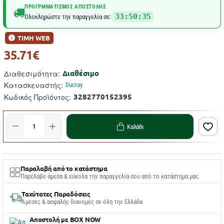
ΠΡΟΓΡΜΜΑΤΙΣΜΌΣ ΑΠΟΣΤΟΛΉΣ
33:50:34
Ολοκληρώστε την παραγγελία σε:
ΤΙΜΗ WEB
35.71€
Διαθέσιμο
Διαθεσιμότητα:
Κατασκευαστής:
Ducray
3282770152395
Κωδικός Προϊόντος:
Καλάθι
Παραλαβή από το κατάστημα
Παρέλαβε άμεσα & εύκολα την παραγγελία σου από το κατάστημα μας
Ταχύτατες Παραδόσεις
Άμεσες & ασφαλής διανομές σε όλη την Ελλάδα
Αποστολή με BOX NOW