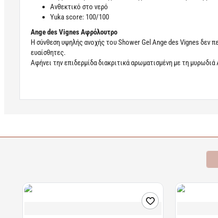
Ανθεκτικό στο νερό
Yuka score: 100/100
Ange des Vignes Αφρόλουτρο
Η σύνθεση υψηλής ανοχής του Shower Gel Ange des Vignes δεν πε
ευαίσθητες.
Αφήνει την επιδερμίδα διακριτικά αρωματισμένη με τη μυρωδιά
Learn more
Σχετικά Προϊόντα
Bestsellers
Είδατε Πρόσφατα
Π
Διαθέσιμο
Διαθέσιμο