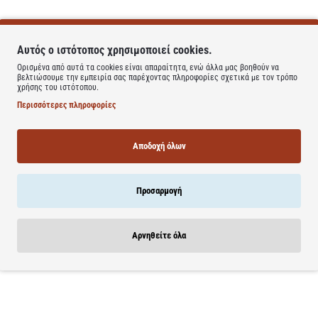
Αυτός ο ιστότοπος χρησιμοποιεί cookies.
an: μια πιο οικολογική σειρά με vegan συνθέσεις και υψηλό ποσοστό φυσικώ
Ορισμένα από αυτά τα cookies είναι απαραίτητα, ενώ άλλα μας βοηθούν να
βελτιώσουμε την εμπειρία σας παρέχοντας πληροφορίες σχετικά με τον τρόπο
χρήσης του ιστότοπου.
έπεται σε απαλό, πλούσιο αφρό που καθαρίζει και προστατεύει την επιδερ
ού ξύλου, καρπουζιού, φύλλων βιολέτας και ροζ πιπεριού.
Περισσότερες πληροφορίες
Αποδοχή όλων
δατικό επίθεμα.
πορροφάται από την επιδερμίδα χωρίς να αφήνει ίχνη λιπαρότητας κι έτσι 
ς.
Προσαρμογή
με νερό, και ο τόνος της αποκτά ξεκούραστη όψη.
Αρνηθείτε όλα
ατη προστασία για καθημερινή χρήση, με μια πολύ ελαφριά, χωρίς άρωμα σύ