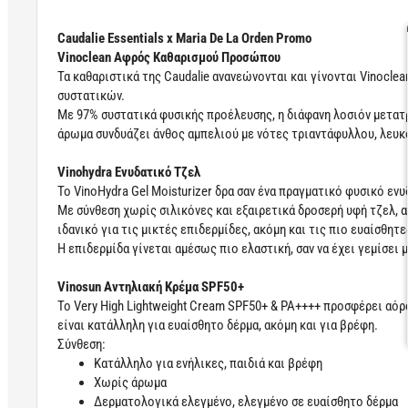
Caudalie Essentials x Maria De La Orden Promo
Vinoclean Αφρός Καθαρισμού Προσώπου
Τα καθαριστικά της Caudalie ανανεώνονται και γίνονται Vinocle
συστατικών.
Με 97% συστατικά φυσικής προέλευσης, η διάφανη λοσιόν μετατρ
άρωμα συνδυάζει άνθος αμπελιού με νότες τριαντάφυλλου, λευκ
Vinohydra Ενυδατικό Τζελ
Το VinoHydra Gel Moisturizer δρα σαν ένα πραγματικό φυσικό ενυ
Με σύνθεση χωρίς σιλικόνες και εξαιρετικά δροσερή υφή τζελ, α
ιδανικό για τις μικτές επιδερμίδες, ακόμη και τις πιο ευαίσθητε
Η επιδερμίδα γίνεται αμέσως πιο ελαστική, σαν να έχει γεμίσει 
Vinosun Αντηλιακή Κρέμα SPF50+
Το Very High Lightweight Cream SPF50+ & PA++++ προσφέρει αόρ
είναι κατάλληλη για ευαίσθητο δέρμα, ακόμη και για βρέφη.
Σύνθεση:
Κατάλληλο για ενήλικες, παιδιά και βρέφη
Χωρίς άρωμα
Δερματολογικά ελεγμένο, ελεγμένο σε ευαίσθητο δέρμα