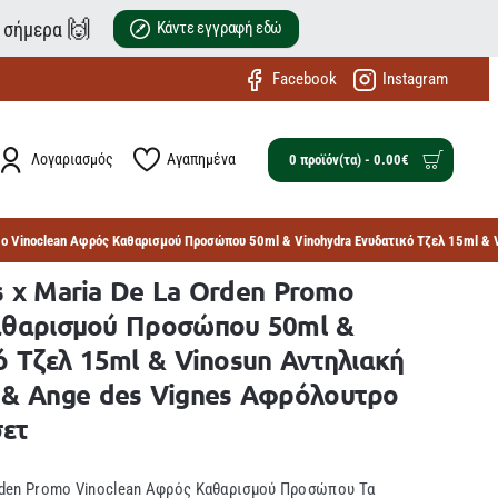
🙌
ε σήμερα
Κάντε εγγραφή εδώ
Facebook
Instagram
Λογαριασμός
Αγαπημένα
0 προϊόν(τα) - 0.00€
Promo Vinoclean Αφρός Καθαρισμού Προσώπου 50ml & Vinohydra Ενυδατικό Τζελ 15ml 
ls x Maria De La Orden Promo
αθαρισμού Προσώπου 50ml &
ό Τζελ 15ml & Vinosun Αντηλιακή
 & Ange des Vignes Αφρόλουτρο
σετ
 Orden Promo Vinoclean Αφρός Καθαρισμού Προσώπου Τα