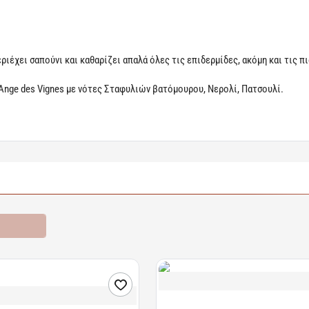
ριέχει σαπούνι και καθαρίζει απαλά όλες τις επιδερμίδες, ακόμη και τις π
 Ange des Vignes με νότες Σταφυλιών βατόμουρου, Νερολί, Πατσουλί.
ροσφορές
Διαθέσιμο
Acetocaustin | Διάλυμα για τις Μυρ