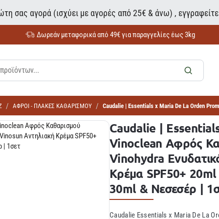
τη σας αγορά (ισχύει με αγορές από 25€ & άνω) , εγγραφείτ
Δωρεάν μεταφορικά από 49€ για παραγγελίες έως 3kg
Ζ
ΑΦΡΟΙ - ΠΛΑΚΕΣ ΚΑΘΑΡΙΣΜΟΥ
Caudalie | Essentials x Maria De La Orden 
Caudalie | Essentia
Vinoclean Αφρός Κ
Vinohydra Ενυδατικ
Κρέμα SPF50+ 20ml
30ml & Νεσεσέρ | 1
Caudalie Essentials x Maria De La