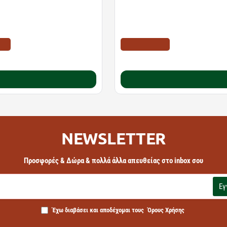
0,5ml
htAde Συμπλήρωμα Διατροφής
νη Για Άμεσο Ύπνο | 90
διαλυόμενα δισκία
EB
ΤΙΜΗ WEB
13.58€
18.40€
Καλάθι
Καλάθι
NEWSLETTER
Προσφορές & Δώρα & πολλά άλλα απευθείας στο inbox σου
Εγ
Έχω διαβάσει και αποδέχομαι τους
Όρους Χρήσης