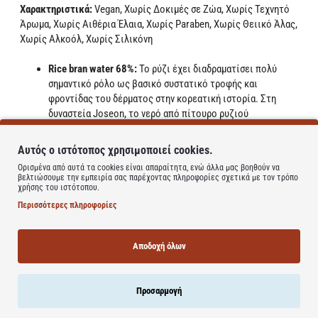
Χαρακτηριστικά:
Vegan, Χωρίς Δοκιμές σε Ζώα, Χωρίς Τεχνητό
Άρωμα, Χωρίς Αιθέρια Έλαια, Χωρίς Paraben, Χωρίς Θειικό Άλας,
Χωρίς Αλκοόλ, Χωρίς Σιλικόνη
Rice bran water 68%:
Το ρύζι έχει διαδραματίσει πολύ
σημαντικό ρόλο ως βασικό συστατικό τροφής και
φροντίδας του δέρματος στην κορεατική ιστορία. Στη
δυναστεία Joseon, το νερό από πίτουρο ρυζιού
χρησιμοποιήθηκε όπως η σημερινή τονωτική λοσιόν και
ονομαζόταν Beauty Water, για όμορφο δέρμα. Το πίτουρο
Αυτός ο ιστότοπος χρησιμοποιεί cookies.
ρυζιού είναι πλούσιο σε αμινοξέα και μέταλλα, βοηθώντας
Ορισμένα από αυτά τα cookies είναι απαραίτητα, ενώ άλλα μας βοηθούν να
στην ενυδάτωση του ξηρού δέρματος.
βελτιώσουμε την εμπειρία σας παρέχοντας πληροφορίες σχετικά με τον τρόπο
Alpha-Arbutin 2%:
Η άλφα-αρμπουτίνη δρα αναστέλλοντας
χρήσης του ιστότοπου.
τη δραστηριότητα της τυροσινάσης που περιορίζει την
Περισσότερες πληροφορίες
παραγωγή μελανίνης στο δέρμα σας. Επιπλέον, είναι επίσης
γνωστό ότι έχει 10 φορές μεγαλύτερη επίδραση από την
Αποδοχή όλων
κανονική βήτα-αρμπουτίνη.
ΧΡΗΣΗ
Εφαρμόστε 2-3 σταγόνες ορού στο πρόσωπο. Ταμπονάρετε απαλά
Προσαρμογή
για να βοηθήσετε στην απορρόφηση.