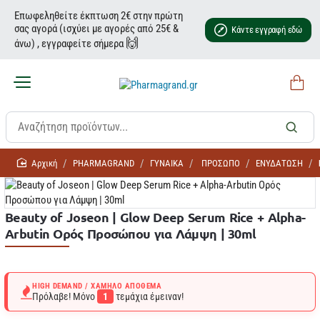
Επωφεληθείτε έκπτωση 2€ στην πρώτη
σας αγορά (ισχύει με αγορές από 25€ &
Κάντε εγγραφή εδώ
🙌
άνω) , εγγραφείτε σήμερα
home
PHARMAGRAND
ΓΥΝΑΙΚΑ
ΠΡΟΣΩΠΟ
ΕΝΥΔΑΤΩΣΗ
Beauty of Joseon | Glow Deep Serum Rice + Alpha-
Arbutin Ορός Προσώπου για Λάμψη | 30ml
HIGH DEMAND / ΧΑΜΗΛΌ ΑΠΌΘΕΜΑ
Πρόλαβε! Μόνο
1
τεμάχια έμειναν!