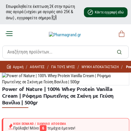
Επωφεληθείτε έκπτωση 2€ στην πρώτη
σας αγορά (ισχύει με αγορές από 25€ &
Κάντε εγγραφή εδώ
🙌
άνω) , εγγραφείτε σήμερα
home
ΑΘΛΗΤΕΣ
ΓΙΑ ΤΟΥΣ ΜΥΕΣ
ΜΥΙΚΗ ΑΠΟΚΑΤΑΣΤΑΣΗ
Pow
Power of Nature | 100% Whey Protein Vanilla
Cream | Ρόφημα Πρωτεΐνης σε Σκόνη με Γεύση
Βανίλια | 500gr
HIGH DEMAND / ΧΑΜΗΛΌ ΑΠΌΘΕΜΑ
Πρόλαβε! Μόνο
6
τεμάχια έμειναν!