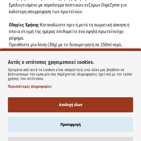
Εμπλουτισμένο με σύμπλεγμα πεπτικών ενζύμων DigeZyme για
καλύτερη απορρόφηση των πρωτεϊνών.
Οδηγίες Χρήσης
Καταναλώστε πριν ή μετά τη σωματική άσκηση ή
όποια στιγμή της ημέρας επιθυμείτε ένα υψηλά πρωτεϊνούχο
ρόφημα.
Προσθέστε μία δόση (30g) με το δοσομετρητή σε 250ml νερό,
γάλα, ή ένα ρόφημα της επιλογής σας και ανακινήστε καλά.
Αυτός ο ιστότοπος χρησιμοποιεί cookies.
Δοσολογία
Ενήλικες: 30 g (περίπου 1 scoop) σε 250ml νερού σε
Ορισμένα από αυτά τα cookies είναι απαραίτητα, ενώ άλλα μας βοηθούν να
ένα shaker ή mixer και αναδεύεστε καλά.
βελτιώσουμε την εμπειρία σας παρέχοντας πληροφορίες σχετικά με τον τρόπο
Η δοσολογία εξαρτάται από το σωματικό βάρος.
χρήσης του ιστότοπου.
Περισσότερες πληροφορίες
Αντενδείξεις-Αλληλεπιδράσεις
Το σκεύασμα αυτό δε συνίσταται
για έγκυες ή θηλάζουσες γυναίκες.
Συμβουλευτείτε τον γιατρό σας αν βρίσκεστε υπό φαρμακευτική
Αποδοχή όλων
αγωγή ή αν αντιμετωπίζετε προβλήματα υγείας.
Προσαρμογή
Learn more