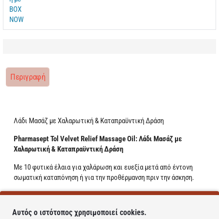
Περιγραφή
Λάδι Μασάζ με Χαλαρωτική & Καταπραϋντική Δράση
Pharmasept Tol Velvet Relief Massage Oil: Λάδι Μασάζ με
Χαλαρωτική & Καταπραϋντική Δράση
Με 10 φυτικά έλαια για χαλάρωση και ευεξία μετά από έντονη
σωματική καταπόνηση ή για την προθέρμανση πριν την άσκηση.
Με άρνικα, αρπαγόφυτο και βαλσαμόχορτο για μασάζ πάνω σε
πιασμένους ή κουρασμένους μύες.
Αυτός ο ιστότοπος χρησιμοποιεί cookies.