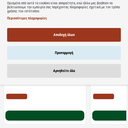
Ορισμένα από αυτά τα cookies είναι απαραίτητα, ενώ άλλα μας βοηθούν να
Learn more
βελτιώσουμε την εμπειρία σας παρέχοντας πληροφορίες σχετικά με τον τρόπο
χρήσης του ιστότοπου.
Περισσότερες πληροφορίες
Αποδοχή όλων
Σχετικά Προϊόντα
Bestsellers
Είδατε Πρόσφατα
Προσφορ
Προσαρμογή
Αρνηθείτε όλα
Διαθέσιμο
Διαθέσιμο
Algoral Protect | Συμπλήρωμα Διατροφής για την
Lanes | NightAde Συμ
Προστασία των Βλεννογόνων του Στομάχου &
Μελατονίνη Για Άμεσο 
Οισογάγου | 20φακελίσκοι
διαλυόμενα δισκία
ΤΙΜΗ WEB
ΤΙΜΗ WEB
10.22€
11.10€
12.78€
18.20€
Καλάθι