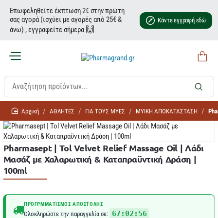
Επωφεληθείτε έκπτωση 2€ στην πρώτη
σας αγορά (ισχύει με αγορές από 25€ &
Κάντε εγγραφή εδώ
🙌
άνω) , εγγραφείτε σήμερα
home
ΑΘΛΗΤΕΣ
ΓΙΑ ΤΟΥΣ ΜΥΕΣ
ΜΥΙΚΗ ΑΠΟΚΑΤΑΣΤΑΣΗ
Pha
Pharmasept | Tol Velvet Relief Massage Oil | Λάδι
Μασάζ με Χαλαρωτική & Καταπραϋντική Δράση |
100ml
ΠΡΟΓΡΜΜΑΤΙΣΜΌΣ ΑΠΟΣΤΟΛΉΣ
67:02:56
Ολοκληρώστε την παραγγελία σε: