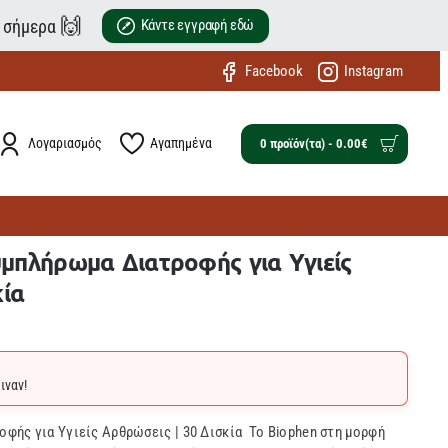
🙌
ε σήμερα
Κάντε εγγραφή εδώ
Facebook
Instagram
Λογαριασμός
Αγαπημένα
0 προϊόν(τα) - 0.00€
υμπλήρωμα Διατροφής για Υγιείς
κία
ιναν!
ροφής για Υγιείς Αρθρώσεις | 30 Δισκία Το Biophen στη μορφή