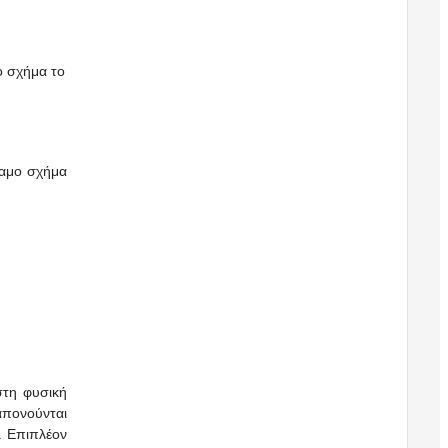
ο σχήμα το
ναμο σχήμα
στη φυσική
απονούνται
. Επιπλέον