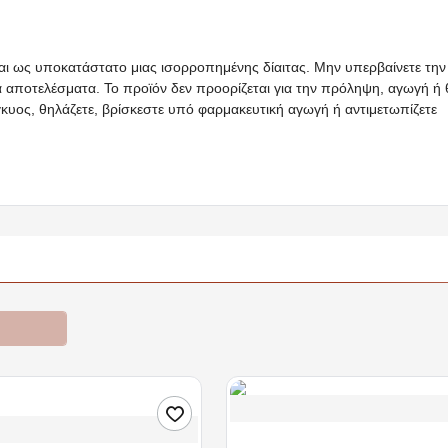
ι ως υποκατάστατο μιας ισορροπημένης δίαιτας. Μην υπερβαίνετε την
α αποτελέσματα. Το
προϊόν
δεν προορίζεται για την πρόληψη, αγωγή ή 
γκυος, θηλάζετε, βρίσκεστε υπό φαρμακευτική αγωγή ή αντιμετωπίζετε
ροσφορές
Διαθέσιμο
Acetocaustin | Διάλυμα για τις Μυρ