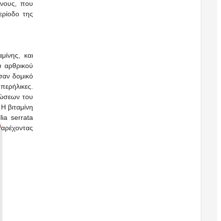
ένους, που
ερίοδο της
μίνης, και
υ αρθρικού
 σαν δομικό
περήλικες.
ρώσεων του
 Η βιταμίνη
ia serrata
παρέχοντας