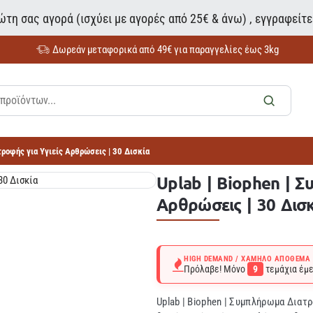
τη σας αγορά (ισχύει με αγορές από 25€ & άνω) , εγγραφείτ
Δωρεάν μεταφορικά από 49€ για παραγγελίες έως 3kg
τροφής για Υγιείς Αρθρώσεις | 30 Δισκία
Uplab | Biophen | Σ
Αρθρώσεις | 30 Δισ
HIGH DEMAND / ΧΑΜΗΛΌ ΑΠΌΘΕΜΑ
Πρόλαβε! Μόνο
9
τεμάχια έμε
Uplab | Biophen | Συμπλήρωμα Διατ