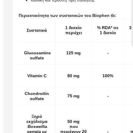
Περιεκτικότητα των συστατικών του Biophen tb:
1 δισκίο
% RDA* σε
3
Συστατικά
περιέχει
1 δισκίο
Glucosamine
125 mg
-
sulfate
Vitamin C
80 mg
100%
Chondroitin
75 mg
-
sulfate
Ξηρό
εκχύλισμα
50 mg
Boswellia
που
serrata
με
περιέχουν 20
-
π