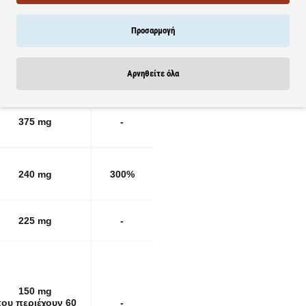
Προσαρμογή
% RDA*
 δισκία περιέχουν
σε
Αρνηθείτε όλα
(ΣΗΔ**)
3 δισκία
375 mg
-
240 mg
300%
225 mg
-
150 mg
ου περιέχουν 60
-