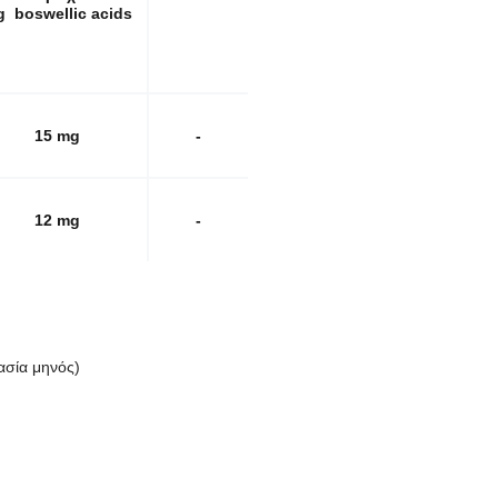
 boswellic acids
15 mg
-
12 mg
-
ασία μηνός)