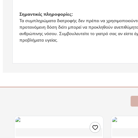
Σημαντικές πληροφορίες:
Τα συμπληρώματα διατροφής δεν πρέπει να χρησιμοποιούντα
προτεινόμενη δόση διότι μπορεί να προκληθούν ανεπιθύμητ
ανθρώπινης νόσου. Συμβουλευτείτε το γιατρό σας αν είστε έ
προβλήματα υγείας.
Learn more
Σχετικά Προϊόντα
Bestsellers
Είδατε Πρόσφατα
Π
Διαθέσιμο
Διαθέσιμο