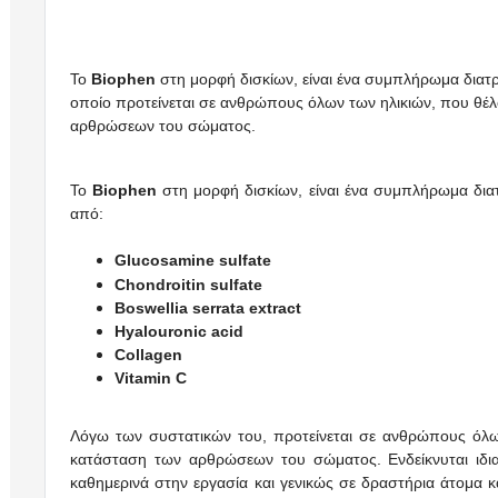
Το
Biophen
στη μορφή δισκίων, είναι ένα συμπλήρωμα διατρ
οποίο
προτείνεται σε ανθρώπους όλων των ηλικιών, που θέλο
αρθρώσεων του σώματος.
Το
Biophen
στη μορφή δισκίων, είναι ένα συμπλήρωμα δια
από:
Glucosamine sulfate
Chondroitin sulfate
Boswellia serrata extract
Hyalouronic acid
Collagen
Vitamin C
Λόγω των συστατικών του, προτείνεται σε ανθρώπους όλων
κατάσταση των αρθρώσεων του σώματος. Ενδείκνυται ιδια
καθημερινά στην εργασία και γενικώς σε δραστήρια άτομα 