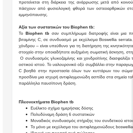
προτείνεται στη διάρκεια της ανάρρωσης μετά από κοινο
πάσχουν από φυσιολογική φθορά των οστεοαρθρικών στο
εμμηνόπαυσης.
Αξία των συστατικών του Biophen tb:
Το
Biophen tb
σαν συμπλήρωμα διατροφής είναι μια πηγή
βιταμίνης C, σε συνδυασμό με εκχύλισμα Boswellia serrat
χόνδρου – είναι υπεύθυνο για τη διατήρηση της κινητικότητα
στοιχείο στην οποιαδήποτε αυξημένη σωματική άσκηση, στη
Ο συνδυασμός γλυκοζαμίνης και χονδροϊτίνης διασφαλίζει
οστικού ιστού. Το υαλουρονικό οξύ συμβάλλει στην παραγωγή
C βοηθά στην προστασία όλων των κυττάρων του σώματος 
προσδίνει μια ισχυρή αντιφλεγμονώδη ασπίδα στα σημεία τ
παράλληλα παυσίπονη δράση.
Πλεονεκτήματα
Biophen tb
Ευέλικτο σχήμα ημερήσιας δόσης
Πολυδύναμη δράση 6 συστατικών
Μοναδικός συνδυασμός στήριξης του συνδετικού ιστο
Το μόνο με εκχύλισμα του αντιφλεγμονώδους boswellia
Ιδανική και προσιτή τιμή πώλησης