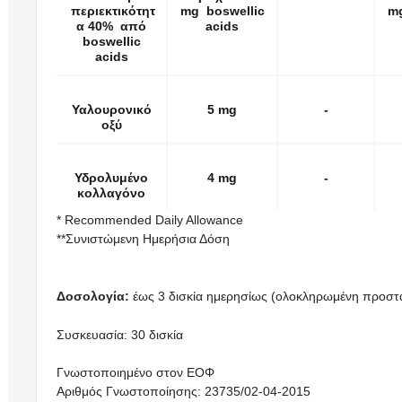
περιεκτικότητ
mg boswellic
mg
α 40% από
acids
boswellic
acids
Υαλουρονικό
5 mg
-
οξύ
Υδρολυμένο
4 mg
-
κολλαγόνο
* Recommended Daily Allowance
**Συνιστώμενη Ημερήσια Δόση
Δοσολογία
:
έως 3 δισκία ημερησίως (ολοκληρωμένη προστ
Συσκευασία: 30 δισκία
Γνωστοποιημένο στον ΕΟΦ
Αριθμός Γνωστοποίησης: 23735/02-04-2015