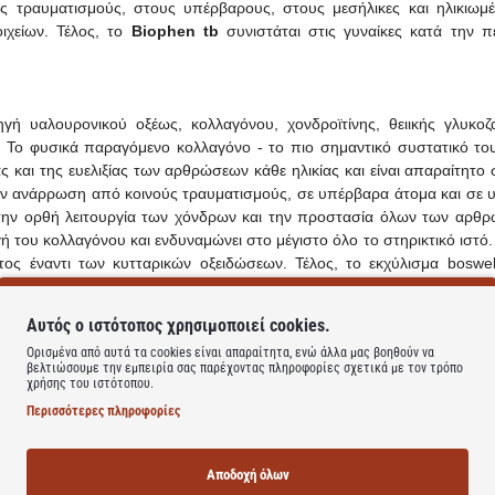
ύς τραυματισμούς, στους υπέρβαρους, στους μεσήλικες και ηλικιωμ
ιχείων. Τέλος, το
Biophen tb
συνιστάται στις γυναίκες κατά την π
 υαλουρονικού οξέως, κολλαγόνου, χονδροϊτίνης, θειικής γλυκοζα
a. Το φυσικά παραγόμενο κολλαγόνο - το πιο σημαντικό συστατικό το
ς και της ευελιξίας των αρθρώσεων κάθε ηλικίας και είναι απαραίτητο
ν ανάρρωση από κοινούς τραυματισμούς, σε υπέρβαρα άτομα και σε υ
 την ορθή λειτουργία των χόνδρων και την προστασία όλων των αρθ
 του κολλαγόνου και ενδυναμώνει στο μέγιστο όλο το στηρικτικό ιστό.
έναντι των κυτταρικών οξειδώσεων. Τέλος, το εκχύλισμα boswell
ου οργανισμού (αρθρώσεις) που βρίσκονται σε κατάσταση φλεγμονής, 
Αυτός ο ιστότοπος χρησιμοποιεί cookies.
Ορισμένα από αυτά τα cookies είναι απαραίτητα, ενώ άλλα μας βοηθούν να
βελτιώσουμε την εμπειρία σας παρέχοντας πληροφορίες σχετικά με τον τρόπο
χρήσης του ιστότοπου.
Περισσότερες πληροφορίες
ύ
 serrata
Αποδοχή όλων