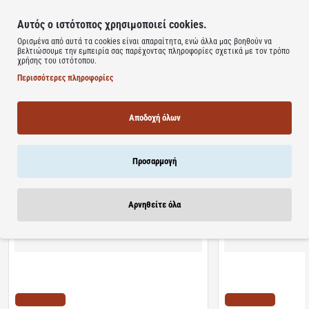
υπερεργάζονται νοητικά ή σωματικά καθώς επίσης χρήσιμο για
την προαγωγή αθλητικών επιδόσεων.
Αυτός ο ιστότοπος χρησιμοποιεί cookies.
Ορισμένα από αυτά τα cookies είναι απαραίτητα, ενώ άλλα μας βοηθούν να
Ενισχύει την σεξουαλική υγεία.
βελτιώσουμε την εμπειρία σας παρέχοντας πληροφορίες σχετικά με τον τρόπο
χρήσης του ιστότοπου.
Learn more
Περισσότερες πληροφορίες
Αποδοχή όλων
Προσαρμογή
Σχετικά Προϊόντα
Bestsellers
Είδατε Πρόσφατα
Προσφορ
Αρνηθείτε όλα
Διαθέσιμο
Διαθέσιμο
Algoral Protect | Συμπλήρωμα Διατροφής για την
Lanes | NightAde Συμ
Προστασία των Βλεννογόνων του Στομάχου &
Μελατονίνη Για Άμεσο 
Οισογάγου | 20φακελίσκοι
διαλυόμενα δισκία
ΤΙΜΗ WEB
ΤΙΜΗ WEB