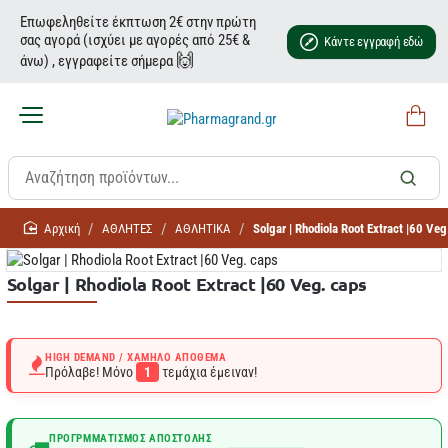
Επωφεληθείτε έκπτωση 2€ στην πρώτη
σας αγορά (ισχύει με αγορές από 25€ &
Κάντε εγγραφή εδώ
🙌
άνω) , εγγραφείτε σήμερα
home
ΑΘΛΗΤΕΣ
ΑΘΛΗΤΙΚΑ
Solgar | Rhodiola Root Extract |60 Veg
Solgar | Rhodiola Root Extract |60 Veg. caps
HIGH DEMAND / ΧΑΜΗΛΌ ΑΠΌΘΕΜΑ
Πρόλαβε! Μόνο
1
τεμάχια έμειναν!
ΠΡΟΓΡΜΜΑΤΙΣΜΌΣ ΑΠΟΣΤΟΛΉΣ