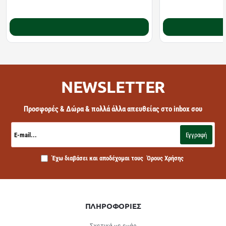
10.22€
11.10€
12.78€
18.20€
Καλάθι
NEWSLETTER
Προσφορές & Δώρα & πολλά άλλα απευθείας στο inbox σου
E-
mail...
Εγγραφή
Έχω διαβάσει και αποδέχομαι τους
Όρους Χρήσης
ΠΛΗΡΟΦΟΡΙΕΣ