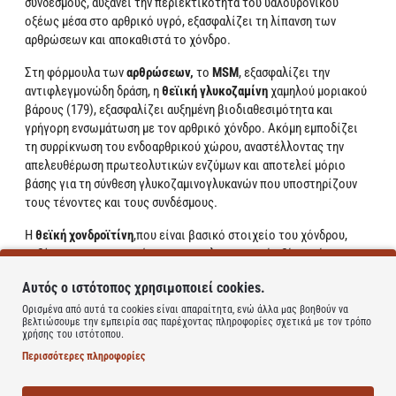
συνδέσμους, αυξάνει την περιεκτικότητα του υαλουρονικού
οξέως μέσα στο αρθρικό υγρό, εξασφαλίζει τη λίπανση των
αρθρώσεων και αποκαθιστά το χόνδρο.
Στη φόρμουλα των
αρθρώσεων,
το
MSM
, εξασφαλίζει την
αντιφλεγμονώδη δράση, η
θεϊική γλυκοζαμίνη
χαμηλού μοριακού
βάρους (179), εξασφαλίζει αυξημένη βιοδιαθεσιμότητα και
γρήγορη ενσωμάτωση με τον αρθρικό χόνδρο. Ακόμη εμποδίζει
τη συρρίκνωση του ενδοαρθρικού χώρου, αναστέλλοντας την
απελευθέρωση πρωτεολυτικών ενζύμων και αποτελεί μόριο
βάσης για τη σύνθεση γλυκοζαμινογλυκανών που υποστηρίζουν
τους τένοντες και τους συνδέσμους.
Η
θεϊκή χονδροϊτίνη
,που είναι βασικό στοιχείο του χόνδρου,
αυξάνει την περιεκτικότητα του υαλουρονικού οξέως μέσα στο
αρθρικό υγρό και βελτιώνει το ιξώδες των αρθρώσεων.
Αυτός ο ιστότοπος χρησιμοποιεί cookies.
Το
κολλαγόνο τύπου ΙΙ
από χόνδρο κοτόπουλου, χάρη στην
Ορισμένα από αυτά τα cookies είναι απαραίτητα, ενώ άλλα μας βοηθούν να
βελτιώσουμε την εμπειρία σας παρέχοντας πληροφορίες σχετικά με τον τρόπο
αυξημένη βιοδιαθεσιμότητα του, συνεργάζεται με το
χρήσης του ιστότοπου.
ανοσοποιητικό σύστημα και ενσωματώνεται στο χόνδρο. Ενώ
Περισσότερες πληροφορίες
ο
χόνδρος
από
καρχαρία
, χάρη στη λιπαντική του δράση,
εξασφαλίζει τη λίπανση της άρθρωσης.