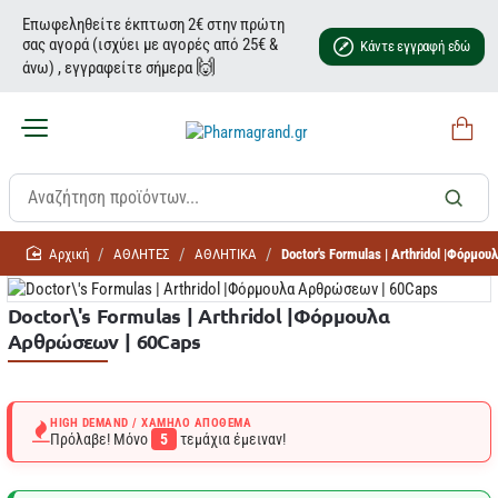
Επωφεληθείτε έκπτωση 2€ στην πρώτη
σας αγορά (ισχύει με αγορές από 25€ &
Κάντε εγγραφή εδώ
🙌
άνω) , εγγραφείτε σήμερα
home
ΑΘΛΗΤΕΣ
ΑΘΛΗΤΙΚΑ
Doctor's Formulas | Arthridol |Φόρμ
Doctor\'s Formulas | Arthridol |Φόρμουλα
Αρθρώσεων | 60Caps
HIGH DEMAND / ΧΑΜΗΛΌ ΑΠΌΘΕΜΑ
Πρόλαβε! Μόνο
5
τεμάχια έμειναν!