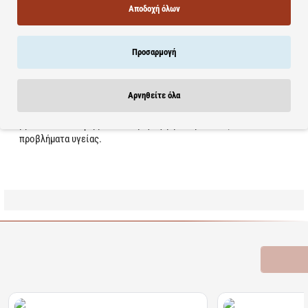
Αποδοχή όλων
ΠΡΟΕΙΔΟΠΟΙΗΣΕΙΣ:
- Να μη γίνεται υπέρβαση της συνιστώμενης
ημερήσιας δόσης. - Τα Σ/Δ δεν πρέπει να χρησιμοποιούνται ως
Προσαρμογή
υποκατάστατο μίας ισορροπημένης δίαιτας. - Να φυλάσσεται
μακριά από τα μικρά παιδιά. - Το προϊόν αυτό δεν προορίζεται για
την πρόληψη, αγωγή ή θεραπεία ανθρώπινης νόσου. -
Αρνηθείτε όλα
Συμβουλευτείτε τον γιατρό σας αν είστε έγκυος, θηλάζετε,
βρίσκεστε υπό φαρμακευτική αγωγή ή αντιμετωπίζετε
προβλήματα υγείας.
Learn more
Σχετικά Προϊόντα
Bestsellers
Είδατε Πρόσφατα
Προσφορ