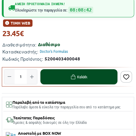
ΆΜΕΣΗ ΠΡΟΕΤΟΙΜΑΣΊΑ ΣΉΜΕΡΑ!
08:08:42
Ολοκληρώστε την παραγγελία σε:
ΤΙΜΗ WEB
23.45€
Διαθέσιμο
Διαθεσιμότητα:
Κατασκευαστής:
Doctor's Formulas
5200403400048
Κωδικός Προϊόντος:
Καλάθι
Παραλαβή από το κατάστημα
Παρέλαβε άμεσα & εύκολα την παραγγελία σου από το κατάστημα μας
Ταχύτατες Παραδόσεις
Άμεσες & ασφαλής διανομές σε όλη την Ελλάδα
Αποστολή με BOX NOW