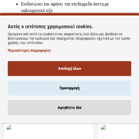
Ενυδατώνει και αφήνει την επιδερμίδα άνετη με
υαλουρονικό οξύ
Τονώνει την επιδερμίδα με βιολογικό αιθέριο έλαιο
πορτοκάλι και γεράνι
Αυτός ο ιστότοπος χρησιμοποιεί cookies.
Αναζωογονεί με το δροσερό λουλουδάτο άρωμα της με
Ορισμένα από αυτά τα cookies είναι απαραίτητα, ενώ άλλα μας βοηθούν να
πράσινες νότες
βελτιώσουμε την εμπειρία σας παρέχοντας πληροφορίες σχετικά με τον τρόπο
Προσφέρει extra anti-pollution δράση με έγχυμα από άγριο
χρήσης του ιστότοπου.
τριαντάφυλλο
Περισσότερες πληροφορίες
Learn more
Αποδοχή όλων
Προσαρμογή
Σχετικά Προϊόντα
Bestsellers
Είδατε Πρόσφατα
Προσφορ
Αρνηθείτε όλα