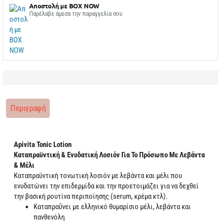
Αποστολή με BOX NOW
Παρέλαβε άμεσα την παραγγελία σου
Περιγραφή
Apivita Tonic Lotion
Καταπραϋντική & Ενυδατική Λοσιόν Για Το Πρόσωπο Με Λεβάντα
& Μέλι
Καταπραϋντική τονωτική λοσιόν με λεβάντα και μέλι που
ενυδατώνει την επιδερμίδα και την προετοιμάζει για να δεχθεί
την βασική ρουτίνα περιποίησης (serum, κρέμα κτλ).
Καταπραΰνει με ελληνικό θυμαρίσιο μέλι, λεβάντα και
πανθενόλη