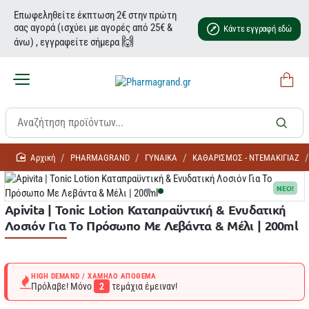
Επωφεληθείτε έκπτωση 2€ στην πρώτη
σας αγορά (ισχύει με αγορές από 25€ &
Κάντε εγγραφή εδώ
🙌
άνω) , εγγραφείτε σήμερα
home
PHARMAGRAND
ΓΥΝΑΙΚΑ
ΚΑΘΑΡΙΣΜΟΣ - ΝΤΕΜΑΚΙΓΙΑΖ
NEO!
Apivita | Tonic Lotion Καταπραϋντική & Ενυδατική
Λοσιόν Για Το Πρόσωπο Με Λεβάντα & Μέλι | 200ml
HIGH DEMAND / ΧΑΜΗΛΌ ΑΠΌΘΕΜΑ
Πρόλαβε! Μόνο
2
τεμάχια έμειναν!