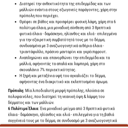
Διατηρεί την ανθεκτικότητα της επιδερμίδας και των
μαλλιών ενάντια στους εξωγενείς παράγοντες, χάρη στην
πρόπολη που περιέχει.
Θρέφει σε βάθος και προσφέρει φυσική λάψη, χάρη στα 6
πολύτιμα έλαια, μια μοναδική σύνθεση από 3 θρεπτικά
φυτικά έλαια - δαμάσκηνο, ηλίανθος και ελιά - επιλεγμένα
για την εξαιρετική συμβατότητά τους με το δέρμα,
συνδυασμένα με 3 αναζωογονητικά αιθέρια έλαια -
τριαντάφυλλο, πράσινο μανταρίνι και γκρέιπφρουτ.
Αναπληρώνει και επανορθώνει την επιδερμίδα και τα
μαλλιά, αφήνοντάς τα απαλά και λαμπερά, χάρη στο
σκουαλάνιο 7% περιεκτικότητας.
Η ξηρή και μεταξένια υφή του αγκαλιάζει το δέρμα,
αφήνοντας ένα διακριτικό και εκλεπτυσμένο άρωμα.
Πρόπολη
: Μία λιποδιαλυτή μορφή πρόπολης, πλούσια σε
πολυφαινόλες, που διατηρεί τη νεανική όψη & λάμψη του
δέρματος και των μαλλιών.
6 Πολύτιμα Έλαια
: Ένα μοναδικό μείγμα από 3 θρεπτικά φυτικά
έλαια - δαμάσκηνο, ηλίανθος και ελιά - επιλεγμένα για τη βαθιά
συγγένειά τους με το δέρμα, σε συνδυασμό με 3 αναζωογονητικά
αιθέρια έλαια - τριαντάφυλλο, πράσινο μανταρίνι και