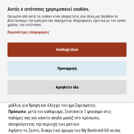
γκρέιπφρουτ - δημιουργούν μια υπέροχη υφή αισθητηριακά.
Αυτός ο ιστότοπος χρησιμοποιεί cookies.
Αυτός ο ισχυρός συνδυασμός θρέφει σε βάθος αφήνει φυσική
Ορισμένα από αυτά τα cookies είναι απαραίτητα, ενώ άλλα μας βοηθούν να
λάμψη στο δέρμα.
βελτιώσουμε την εμπειρία σας παρέχοντας πληροφορίες σχετικά με τον τρόπο
Σκουαλάνιο
: Ενσωματωμένο σε υψηλή συγκέντρωση 7%,
χρήσης του ιστότοπου.
βελτιώνει τον υδρολιπιδικό φραγμό του δέρματος και ενισχύει
Περισσότερες πληροφορίες
την ελαστικότητα των μαλλιών, αποτρέποντας το σπάσιμο.
ΧΡΗΣΗ
Αποδοχή όλων
Το My Beeloved Ξηρό Λάδι Θρέψης & Επανόρθωσης μπορεί να
χρησιμοποιηθεί όλες τις εποχές του χρόνου, στο σώμα, τα
μαλλιά και το πρόσωπο:
Προσαρμογή
Σώμα
: για ενυδατωμένο, αναζοωγονημένο και μεταξένιο δέρμα,
εφαρμόστε στο σώμα και κάνετε απαλό μασάζ, δίνοντας έμφαση
στις ξηρές περιοχές.
Αρνηθείτε όλα
Μαλλιά
: ζεστάνετε 1-2 ψεκασμούς στις παλάμες σας και
εφαρμόστε στις άκρες και τα μήκη, είτε σε νωπά είτε σε στεγνά
μαλλιά, για θρέψη και έλεγχο του φριζαρίσματος.
Πρόσωπο
: μετά τον καθαρισμό, ζεστάνετε 1 ψεκασμό στις
παλάμες σας και κάνετε απαλό μασάζ στο πρόσωπο,
αποφεύγοντας την περιοχή των ματιών.
Αφήστε το ζεστό, διακριτικό άρωμα του My Beeloved Oil να σας