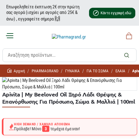
Επωφεληθείτε έκπτωση 2€ στην πρώτη
σας αγορά (ισχύει με αγορές από 25€ &
Κάντε εγγραφή εδώ
🙌
άνω) , εγγραφείτε σήμερα
home
PHARMAGRAND
ΓΥΝΑΙΚΑ
ΓΙΑ ΤΟ ΣΩΜΑ
ΕΛΑΙΑ
Api
Apivita | My Beeloved Oil Ξηρό Λάδι Θρέψης &
Επανόρθωσης Για Πρόσωπο, Σώμα & Μαλλιά | 100ml
HIGH DEMAND / ΧΑΜΗΛΌ ΑΠΌΘΕΜΑ
Πρόλαβε! Μόνο
3
τεμάχια έμειναν!