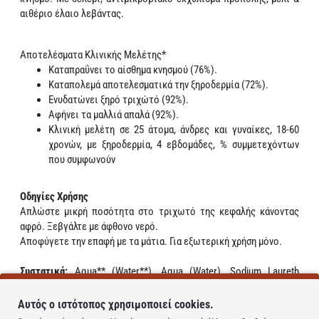
αιθέριο έλαιο λεβάντας.
Αποτελέσματα Κλινικής Μελέτης*
Καταπραΰνει το αίσθημα κνησμού (76%).
Καταπολεμά αποτελεσματικά την ξηροδερμία (72%).
Ενυδατώνει ξηρό τριχώτό (92%).
Αφήνει τα μαλλιά απαλά (92%).
Κλινική μελέτη σε 25 άτομα, άνδρες και γυναίκες, 18-60
χρονών, με ξηροδερμία, 4 εβδομάδες, % συμμετεχόντων
που συμφωνούν
Οδηγίες Χρήσης
Απλώστε μικρή ποσότητα στο τριχωτό της κεφαλής κάνοντας
αφρό. Ξεβγάλτε με άφθονο νερό.
Αποφύγετε την επαφή με τα μάτια. Για εξωτερική χρήση μόνο.
Συστατικά:
Aqua** (Water**), Aqua (Water), Sodium Laureth
Sulfate, Lauryl Glucoside, PEG-4 Rapeseedamide, Cocamidopropyl
Betaine, PEG-60 Almond Glycerides, Mel* (Honey*) Extract,
Αυτός ο ιστότοπος χρησιμοποιεί cookies.
Melaleuca Alternifolia (Tea Tree) Leaf Oil*, Apium Graveolens