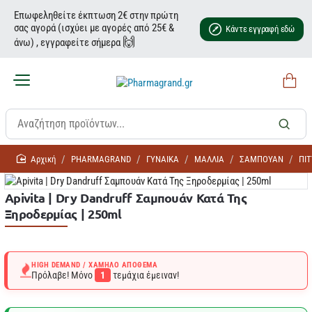
Επωφεληθείτε έκπτωση 2€ στην πρώτη
σας αγορά (ισχύει με αγορές από 25€ &
Κάντε εγγραφή εδώ
🙌
άνω) , εγγραφείτε σήμερα
home
PHARMAGRAND
ΓΥΝΑΙΚΑ
ΜΑΛΛΙΑ
ΣΑΜΠΟΥΑΝ
ΠΙ
Apivita | Dry Dandruff Σαμπουάν Κατά Της
Ξηροδερμίας | 250ml
HIGH DEMAND / ΧΑΜΗΛΌ ΑΠΌΘΕΜΑ
Πρόλαβε! Μόνο
1
τεμάχια έμειναν!