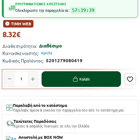
ΠΡΟΓΡΜΜΑΤΙΣΜΌΣ ΑΠΟΣΤΟΛΉΣ
57:39:39
Ολοκληρώστε την παραγγελία σε:
ΤΙΜΗ WEB
8.32€
Διαθέσιμο
Διαθεσιμότητα:
Κατασκευαστής:
Apivita
5201279080419
Κωδικός Προϊόντος:
Καλάθι
Παραλαβή από το κατάστημα
Παρέλαβε άμεσα & εύκολα την παραγγελία σου από το κατάστημα μας
Ταχύτατες Παραδόσεις
Άμεσες & ασφαλής διανομές σε όλη την Ελλάδα
Αποστολή με BOX NOW