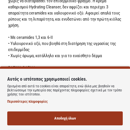
χωρίς να διαταράσσει τον επιδερμιδικό φραγμό. Η κρέμα
καθαρισμού Hydrating Cleanser, δεν αφρίζει και περιέχει 3
απαραίτητα ceramides και υαλουρονικό οξύ. Αφαιρεί απαλά τους
ρύπους και τη λιπαρότητα, και ενυδατώνει από την πρώτη κιόλας
χρήση.
• Με ceramides 1,3 και 6-ΙΙ
• Υαλουρονικό οξύ, που βοηθά στη διατήρηση της υγρασίας της
επιδερμίδας
• Χωρίς άρωμα, κατάλληλο και για το ευαίσθητο δέρμα
ΒΑΣΙΚΑ ΟΦΕΛΗ
• 3 Απαραίτητα Ceramides
Αυτός ο ιστότοπος χρησιμοποιεί cookies.
Όλα τα προϊόντα CeraVe περιέχουν τα 3 απαραίτητα Ceramides
για τη σωστή λειτουργία και αποκατάσταση του επιδερμιδικού
Ορισμένα από αυτά τα cookies είναι απαραίτητα, ενώ άλλα μας βοηθούν να
βελτιώσουμε την εμπειρία σας παρέχοντας πληροφορίες σχετικά με τον τρόπο
φραγμού
χρήσης του ιστότοπου.
• Ceramides (1,3 και 6-ΙΙ)
Περισσότερες πληροφορίες
• Τεχνολογία Απόδοσης MVE®
Ελεγχόμενη αποδέσμευση συστατικών για ενυδάτωση που διαρκεί
όλη μέρα
Αποδοχή όλων
• Υαλουρονικό οξύ
Βοηθά στη διατήρηση της φυσικής υγρασίας της επιδερμίδας