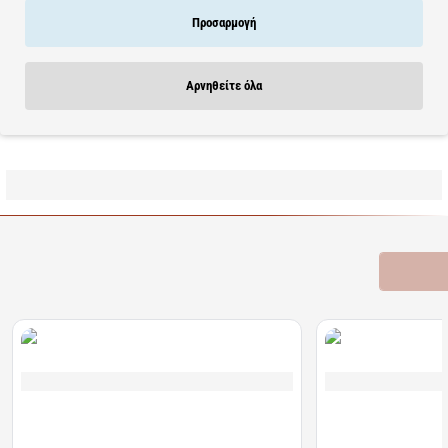
• Μη φαγεσορωγόνο
Προσαρμογή
Δε φράσσει τους πόρους
Εφαρμόστε σε νωπή επιδερμίδα κάνοντας μασάζ και στη συνέχεια
Αρνηθείτε όλα
ξεβγάλτε. Κατάλληλο για ενήλικους και παιδιά.
Learn more
Σχετικά Προϊόντα
Bestsellers
Είδατε Πρόσφατα
Προσφορ
Διαθέσιμο
Διαθέσιμο
Algoral Protect | Συμπλήρωμα Διατροφής για την
Lanes | NightAde Συμ
Προστασία των Βλεννογόνων του Στομάχου &
Μελατονίνη Για Άμεσο 
Οισογάγου | 20φακελίσκοι
διαλυόμενα δισκία