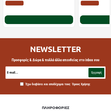
ΤΙΜΗ WEB
ΤΙΜΗ WEB
10.22€
11.10€
12.78€
18.20€
Καλάθι
NEWSLETTER
Προσφορές & Δώρα & πολλά άλλα απευθείας στο inbox σου
E-
mail...
Εγγραφή
Έχω διαβάσει και αποδέχομαι τους
Όρους Χρήσης
ΠΛΗΡΟΦΟΡΙΕΣ