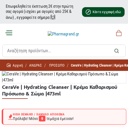
Επωφεληθείτε έκπτωση 2€ στην πρώτη
σας αγορά (ισχύει με αγορές από 25€ &
Κάντε εγγραφή εδώ
🙌
άνω) , εγγραφείτε σήμερα
home
ΑΝΔΡΑΣ
ΠΡΟΣΩΠΟ
CeraVe | Hydrating Cleanser | Κρέμα
CeraVe | Hydrating Cleanser | Κρέμα Καθαρισμού
Πρόσωπο & Σώμα |473ml
HIGH DEMAND / ΧΑΜΗΛΌ ΑΠΌΘΕΜΑ
Πρόλαβε! Μόνο
9
τεμάχια έμειναν!