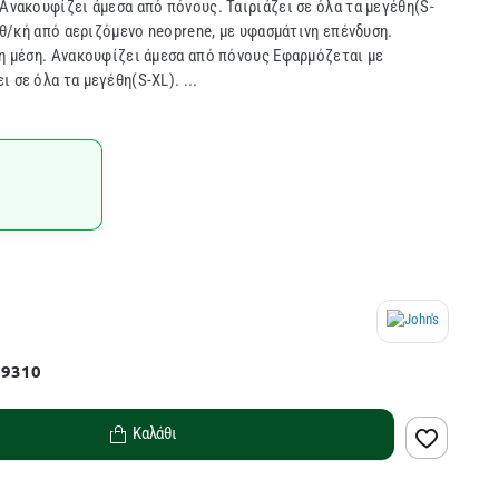
 Ανακουφίζει άμεσα από πόνους. Ταιριάζει σε όλα τα μεγέθη(S-
θ/κή από αεριζόμενο neoprene, με υφασμάτινη επένδυση.
τη μέση. Ανακουφίζει άμεσα από πόνους Εφαρμόζεται με
 σε όλα τα μεγέθη(S-XL). ...
29310
Καλάθι