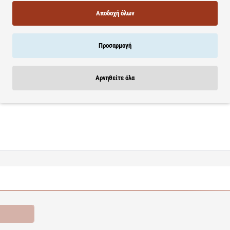
Αποδοχή όλων
υφίζει άμεσα από πόνους.
Ταιριάζει σε όλα τα μεγέθη(S-XL).
Προσαρμογή
φασμάτινη επένδυση. Στηρίζει τους κοιλιακούς μυς και τη μέση. Ανακουφί
Αρνηθείτε όλα
ροσφορές