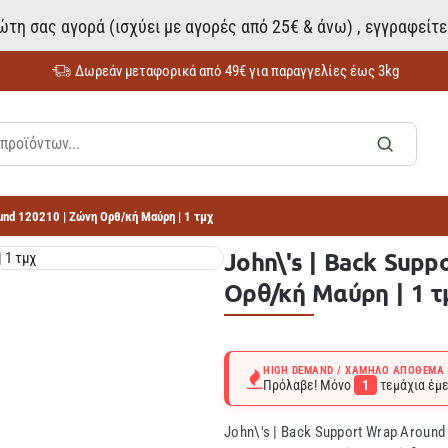
τη σας αγορά (ισχύει με αγορές από 25€ & άνω) , εγγραφείτ
Δωρεάν μεταφορικά από 49€ για παραγγελίες έως 3kg
ound 120210 | Ζώνη Ορθ/κή Μαύρη | 1 τμχ
John\'s | Back Sup
Ορθ/κή Μαύρη | 1 τ
HIGH DEMAND / ΧΑΜΗΛΌ ΑΠΌΘΕΜΑ
Πρόλαβε! Μόνο
1
τεμάχια έμε
John\'s | Back Support Wrap Aroun