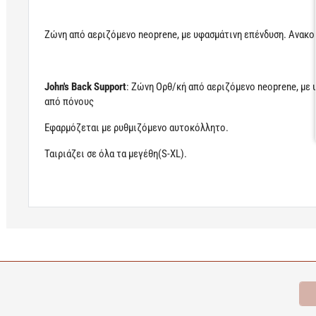
Ζώνη από αεριζόμενο neoprene, με υφασμάτινη επένδυση.
Ανακο
John's Back Support
:
Ζώνη Ορθ/κή από αεριζόμενο neoprene, με υ
από πόνους
Εφαρμόζεται με ρυθμιζόμενο αυτοκόλλητο.
Ταιριάζει σε όλα τα μεγέθη(S-XL).
Learn more
Σχετικά Προϊόντα
Bestsellers
Είδατε Πρόσφατα
Π