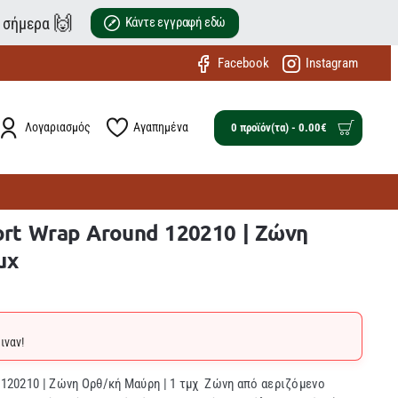
🙌
ε σήμερα
Κάντε εγγραφή εδώ
Facebook
Instagram
Λογαριασμός
Αγαπημένα
0 προϊόν(τα) - 0.00€
port Wrap Around 120210 | Ζώνη
μχ
ιναν!
d 120210 | Ζώνη Ορθ/κή Μαύρη | 1 τμχ Ζώνη από αεριζόμενο