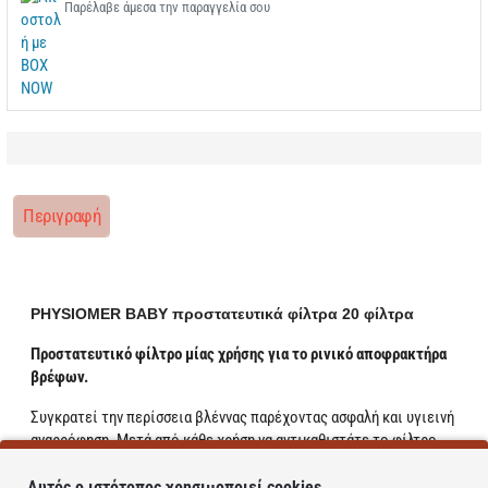
Παρέλαβε άμεσα την παραγγελία σου
Περιγραφή
PHYSIOMER BABY προστατευτικά φίλτρα 20 φίλτρα
Προστατευτικό φίλτρο μίας χρήσης για το ρινικό αποφρακτήρα
βρέφων.
Συγκρατεί την περίσσεια βλέννας παρέχοντας ασφαλή και υγιεινή
αναρρόφηση. Μετά από κάθε χρήση να αντικαθιστάτε το φίλτρο.
Τα υπόλοιπα τμήματα του αποφρακτήρα τα πλένετε με ζεστό νερό
ώστε να είναι έτοιμα για την επόμενη χρήση.
Αυτός ο ιστότοπος χρησιμοποιεί cookies.