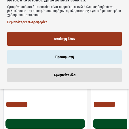
Ορισμένα από αυτά τα cookies είναι απαραίτητα, ενώ άλλα μας βοηθούν να
Learn more
βελτιώσουμε την εμπειρία σας παρέχοντας πληροφορίες σχετικά με τον τρόπο
χρήσης του ιστότοπου.
Περισσότερες πληροφορίες
Αποδοχή όλων
Σχετικά Προϊόντα
Bestsellers
Είδατε Πρόσφατα
Προσφορ
Προσαρμογή
Αρνηθείτε όλα
Διαθέσιμο
Διαθέσιμο
Algoral Protect | Συμπλήρωμα Διατροφής για την
Lanes | NightAde Συμ
Προστασία των Βλεννογόνων του Στομάχου &
Μελατονίνη Για Άμεσο 
Οισογάγου | 20φακελίσκοι
διαλυόμενα δισκία
ΤΙΜΗ WEB
ΤΙΜΗ WEB
10.22€
11.10€
12.78€
18.20€
Καλάθι