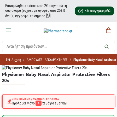
Επωφεληθείτε έκπτωση 2€ στην πρώτη
σας αγορά (ισχύει με αγορές από 25€ &
Κάντε εγγραφή εδώ
🙌
άνω) , εγγραφείτε σήμερα
home
ΑΜΠΟΥΛΕΣ - ΑΠΟΦΡΑΚΤΗΡΕΣ
Physiomer Baby Nasal Aspirator 
Physiomer Baby Nasal Aspirator Protective Filters
20s
HIGH DEMAND / ΧΑΜΗΛΌ ΑΠΌΘΕΜΑ
Πρόλαβε! Μόνο
4
τεμάχια έμειναν!