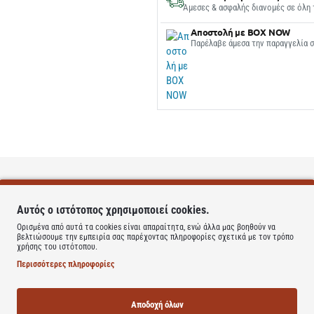
Άμεσες & ασφαλής διανομές σε όλη 
Αποστολή με BOX NOW
Παρέλαβε άμεσα την παραγγελία 
Αυτός ο ιστότοπος χρησιμοποιεί cookies.
Ορισμένα από αυτά τα cookies είναι απαραίτητα, ενώ άλλα μας βοηθούν να
βελτιώσουμε την εμπειρία σας παρέχοντας πληροφορίες σχετικά με τον τρόπο
χρήσης του ιστότοπου.
Περισσότερες πληροφορίες
υντηρητικά μη ενέσιμος.
νή της ρινικής κοιλότητας και επιτρέπει την εύκολη και ασφαλή χρήση.
Αποδοχή όλων