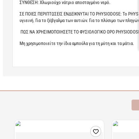
ΣΥΝΘΕΣΗ: Χλωριούχο νάτριο αποσταγμένο νερό.
ΣΕ ΠΟΙΕΣ ΠΕΡΙΠΤΩΣΕΙΣ ΕΝΔΕΙΚΝΥΤΑΙ ΤΟ PHYSIODOSE: To PHYSIODO
υγιεινή. Για το ξέβγαλμα των αυτιών. Για το πλύσιμο των πληγών
ΠΩΣ ΝΑ ΧΡΗΣΙΜΟΠΟΙΗΣΕΤΕ ΤΟ ΦΥΣΙΟΛΟΓΙΚΟ ΟΡΟ PHYSIODOSE: Γι
Μη χρησιμοποιείτε την ίδια αμπούλα για τη μύτη και τα μάτια.
Learn more
Σχετικά Προϊόντα
Bestsellers
Είδατε Πρόσφατα
Π
Διαθέσιμο
Διαθέσιμο