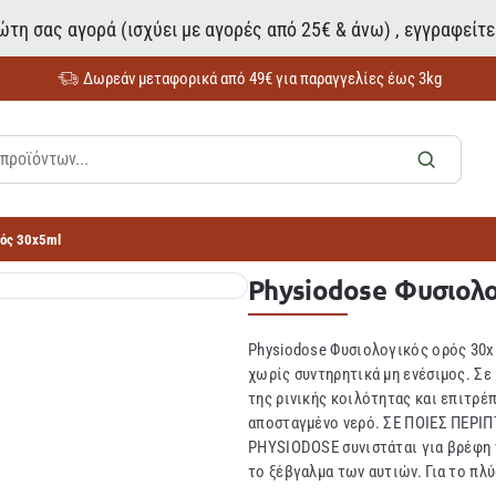
τη σας αγορά (ισχύει με αγορές από 25€ & άνω) , εγγραφείτ
Δωρεάν μεταφορικά από 49€ για παραγγελίες έως 3kg
ρός 30x5ml
Physiodose Φυσιολο
Physiodose Φυσιολογικός ορός 30x
χωρίς συντηρητικά μη ενέσιμος. Σ
της ρινικής κοιλότητας και επιτρέ
αποσταγμένο νερό. ΣΕ ΠΟΙΕΣ ΠΕΡΙ
PHYSIODOSE συνιστάται για βρέφη πα
το ξέβγαλμα των αυτιών. Για το πλύ