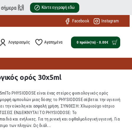
🙌
ε σήμερα
Κάντε εγγραφή εδώ
Facebook
Instagram
Λογαριασμός
Αγαπημένα
0 προϊόν(τα) - 0.00€
γικός ορός 30x5ml
5mlΤο PHYSIODOSE είναι ένας στείρος φυσιολογικός ορός
ε μορφή αμπουλών μιας δόσης το PHYSIODOSE σέβεται την υγιεινή
πει την εύκολη και ασφαλή χρήση. ΣΥΝΘΕΣΗ: Χλωριούχο νάτριο
ΠΤΩΣΕΙΣ ΕΝΔΕΙΚΝΥΤΑΙ ΤΟ PHYSIODOSE: To
ιδιά και ενήλικες. Για τη ρινική και οφθαλμολογική υγιεινή. Για
σιμο των πληγών. Ως διάλ...