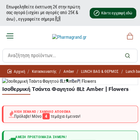
Επωφεληθείτε έκπτωση 2€ στην πρώτη
σας αγορά (ισχύει με αγορές από 25€ &
Κάντε εγγραφή εδώ
🙌
άνω) , εγγραφείτε σήμερα
home
Κατασκευαστής
Amber
LUNCΗ BAG & ΘΕΡΜΟΣ
Lunch ba
Ισοθερμική Τσάντα Φαγητού 8Lt Amber | Flowers
HIGH DEMAND / ΧΑΜΗΛΌ ΑΠΌΘΕΜΑ
Πρόλαβε! Μόνο
4
τεμάχια έμειναν!
ΆΜΕΣΗ ΠΡΟΕΤΟΙΜΑΣΊΑ ΣΉΜΕΡΑ!