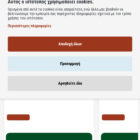
Αυτός ο ιστότοπος χρησιμοποιεί cookies.
Υλικό: Oxford
Ορισμένα από αυτά τα cookies είναι απαραίτητα, ενώ άλλα μας βοηθούν να
βελτιώσουμε την εμπειρία σας παρέχοντας πληροφορίες σχετικά με τον τρόπο
Learn more
χρήσης του ιστότοπου.
Περισσότερες πληροφορίες
Αποδοχή όλων
Σχετικά Προϊόντα
Bestsellers
Είδατε Πρόσφατα
Προσφορ
Προσαρμογή
Αρνηθείτε όλα
Διαθέσιμο
Διαθέσιμο
Algoral Protect | Συμπλήρωμα Διατροφής για την
Lanes | NightAde Συμ
Προστασία των Βλεννογόνων του Στομάχου &
Μελατονίνη Για Άμεσο 
Οισογάγου | 20φακελίσκοι
διαλυόμενα δισκία
ΤΙΜΗ WEB
ΤΙΜΗ WEB
10.22€
11.10€
12.78€
18.20€
Καλάθι